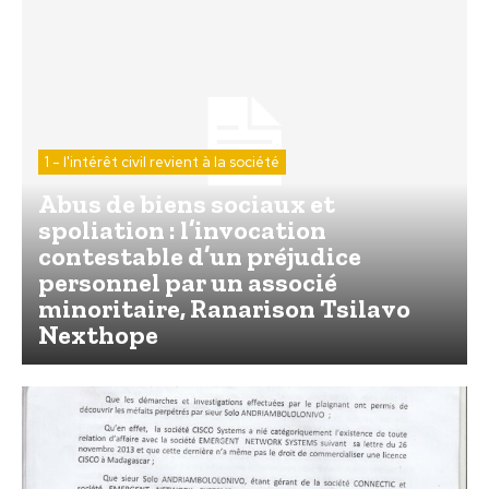
1 - l'intérêt civil revient à la société
Abus de biens sociaux et
spoliation : l’invocation
contestable d’un préjudice
personnel par un associé
minoritaire, Ranarison Tsilavo
Nexthope