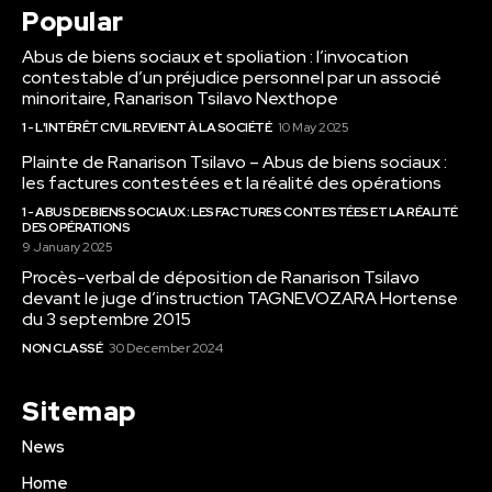
Popular
Abus de biens sociaux et spoliation : l’invocation
contestable d’un préjudice personnel par un associé
minoritaire, Ranarison Tsilavo Nexthope
1 - L'INTÉRÊT CIVIL REVIENT À LA SOCIÉTÉ
10 May 2025
Plainte de Ranarison Tsilavo – Abus de biens sociaux :
les factures contestées et la réalité des opérations
1 - ABUS DE BIENS SOCIAUX : LES FACTURES CONTESTÉES ET LA RÉALITÉ
DES OPÉRATIONS
9 January 2025
Procès-verbal de déposition de Ranarison Tsilavo
devant le juge d’instruction TAGNEVOZARA Hortense
du 3 septembre 2015
NON CLASSÉ
30 December 2024
Sitemap
News
Home