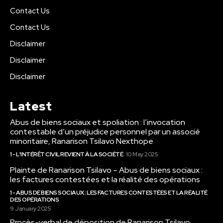
Contact Us
Contact Us
Disclaimer
Disclaimer
Disclaimer
Latest
Abus de biens sociaux et spoliation : l’invocation
contestable d’un préjudice personnel par un associé
minoritaire, Ranarison Tsilavo Nexthope
1 - L'INTÉRÊT CIVIL REVIENT À LA SOCIÉTÉ
10 May 2025
Plainte de Ranarison Tsilavo – Abus de biens sociaux :
les factures contestées et la réalité des opérations
1 - ABUS DE BIENS SOCIAUX : LES FACTURES CONTESTÉES ET LA RÉALITÉ
DES OPÉRATIONS
9 January 2025
Procès-verbal de déposition de Ranarison Tsilavo