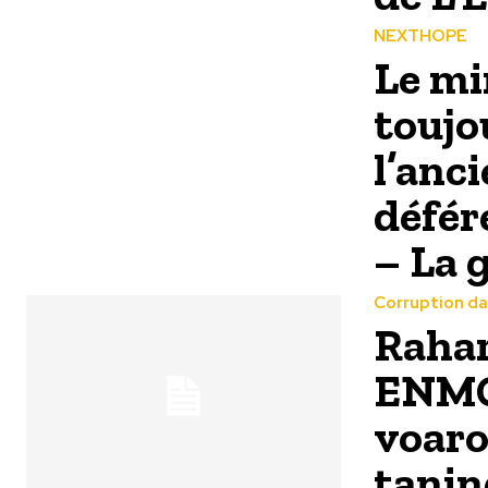
NEXTHOPE
Le mi
toujo
l’anc
défér
– La g
Corruption da
Rahar
ENMG 
voaro
tanin