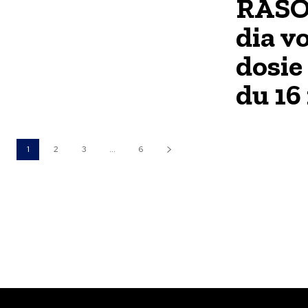
RASOL
dia v
dosie
du 16
1
2
3
...
6