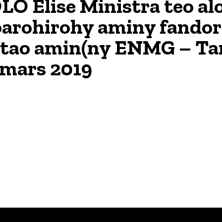
O Elise Ministra teo al
oarohirohy aminy fando
 tao amin(ny ENMG – Ta
 mars 2019