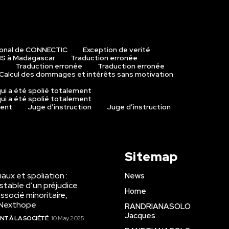
ional de CONNECTIC
Exception de verité
S à Madagascar
Traduction erronée
Traduction erronée
Traduction erronée
Calcul des dommages et intérêts sans motivation
ui a été spolié totalement
ui a été spolié totalement
ment
Juge d’instruction
Juge d’instruction
Sitemap
aux et spoliation :
News
stable d’un préjudice
Home
ssocié minoritaire,
o Nexthope
RANDRIANASOLO
Jacques
IENT À LA SOCIÉTÉ
10 May 2025