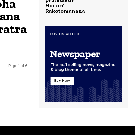
oha
professeur
Honoré
Rakotomanana
rana
ratra
Page 1 of 6