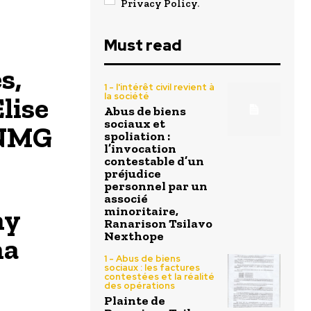
Privacy Policy
.
Must read
s,
1 - l'intérêt civil revient à
lise
la société
Abus de biens
sociaux et
ENMG
spoliation :
l’invocation
contestable d’un
préjudice
personnel par un
associé
ny
minoritaire,
Ranarison Tsilavo
Nexthope
ha
1 - Abus de biens
sociaux : les factures
contestées et la réalité
des opérations
Plainte de