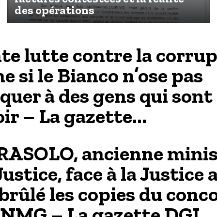
des opérations
nte lutte contre la corru
 si le Bianco n’ose pas
aquer à des gens qui sont
ir – La gazette...
 RASOLO, ancienne minis
Justice, face à la Justice 
 brûlé les copies du conc
ENMG – La gazette DGI...