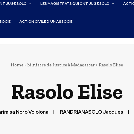
ONT JUGÉ SOLO
LES MAGISTRATS QUI ONT JUGÉ SOLO
ACTIO
SSOCIÉ
ACTION CIVILE D’UN ASSOCIÉ
Home
Ministre de Justice à Madagascar
Rasolo Elise
Rasolo Elise
rimisa Noro Vololona
RANDRIANASOLO Jacques