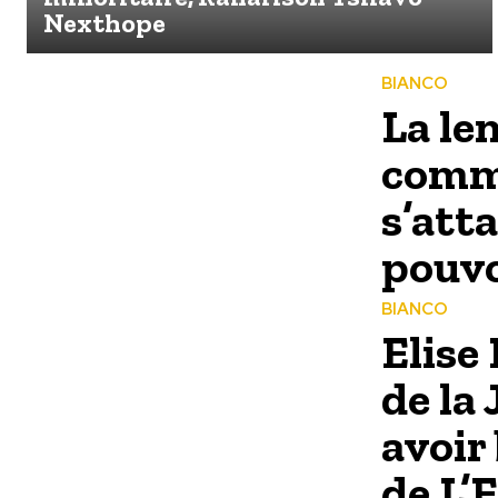
Nexthope
BIANCO
La le
comme
s’att
pouvo
BIANCO
Elise
de la 
avoir
de L’