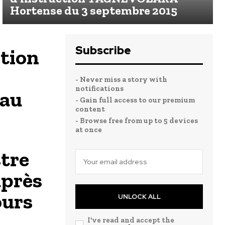
Hortense du 3 septembre 2015
Subscribe
ption
- Never miss a story with
notifications
 au
- Gain full access to our premium
content
- Browse free from up to 5 devices
at once
tre
après
ours
UNLOCK ALL
I've read and accept the