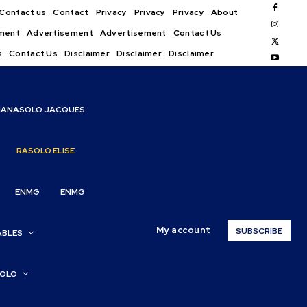
Contact us
Contact
Privacy
Privacy
Privacy
About
ment
Advertisement
Advertisement
Contact Us
s
Contact Us
Disclaimer
Disclaimer
Disclaimer
IANASOLO JACQUES
RASOLO ELISE
ENMG
ENMG
My account
SUBSCRIBE
ABLES
SOLO