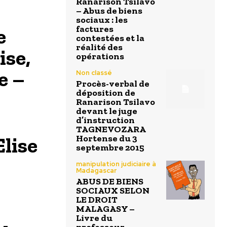
Ranarison Tsilavo
– Abus de biens
sociaux : les
e
factures
contestées et la
réalité des
ise,
opérations
e –
Non classé
Procès-verbal de
déposition de
Ranarison Tsilavo
devant le juge
d’instruction
TAGNEVOZARA
lise
Hortense du 3
septembre 2015
manipulation judiciaire à
Madagascar
ABUS DE BIENS
SOCIAUX SELON
LE DROIT
MALAGASY –
Livre du