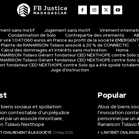
FB Justice
MADAGASCAR
ment sans motif
Jugement sans motif
Virement internat
Condamnation de Solo
Contrepartie des virements
AB
r viré 1.047.060 euros en France au profit de la société EMERGENT
Plainte de RANARISON Tsilavo associé à 20 % de CONNECTIC
Calcul des dommages et intérêts sans motivation
Home
 RANARISON Tsilavo Gérant fondateur CEO NEXTHOPE contre Solo q
 RANARISON Tsilavo Gérant fondateur CEO NEXTHOPE contre Solo q
rant fondateur CEO NEXTHOPE contre Solo qui a été spolié totale
Juge d’instruction
st
Popular
biens sociaux et spoliation :
Abus de biens soci
tion contestable d’un préjudice
l’invocation conte
l par un associé minoritaire,
personnel par un a
on Tsilavo Nexthope
Ranarison Tsilav
RÊT CIVIL REVIENT À LA SOCIÉTÉ
10 May 2025
1 - L'INTÉRÊT CIVIL REV