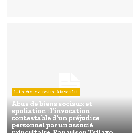
1 - l'intérêt civil revient à la société
Abus de biens sociaux et
spoliation : l’invocation
contestable d’un préjudice
personnel par un associé
minoritaire, Ranarison Tsilavo