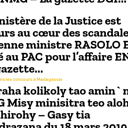
nistère de la Justice est
urs au cœur des scandale
ienne ministre RASOLO E
é au PAC pour l’affaire 
azette...
ns les concours à Madagascar
aha kolikoly tao amin` 
Misy minisitra teo alo
hirohy – Gasy tia
drazana du 18 mars 2019