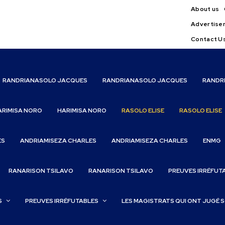
About us
Advertise
Contact U
RANDRIANASOLO JACQUES
RANDRIANASOLO JACQUES
RANDR
ARIMISA NORO
HARIMISA NORO
RASOLO ELISE
RASOLO ELISE
ES
ANDRIAMISEZA CHARLES
ANDRIAMISEZA CHARLES
ENMG
RANARISON TSILAVO
RANARISON TSILAVO
PREUVES IRRÉFUT
S
PREUVES IRRÉFUTABLES
LES MAGISTRATS QUI ONT JUGÉ 