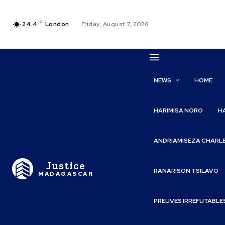
C
24.4
London
Friday, August 7, 2026
NEWS
HOME
HARIMISA NORO
H
ANDRIAMISEZA CHARL
Justice
RANARISON TSILAVO
MADAGASCAR
PREUVES IRRÉFUTABLE