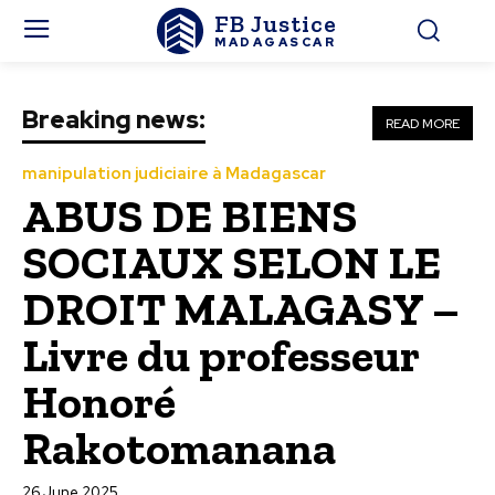
FB Justice
MADAGASCAR
Breaking news:
READ MORE
manipulation judiciaire à Madagascar
ABUS DE BIENS
SOCIAUX SELON LE
DROIT MALAGASY –
Livre du professeur
Honoré
Rakotomanana
26 June 2025