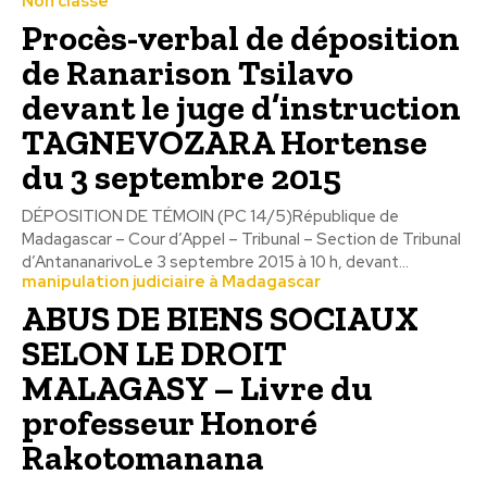
Non classé
Procès-verbal de déposition
de Ranarison Tsilavo
devant le juge d’instruction
TAGNEVOZARA Hortense
du 3 septembre 2015
DÉPOSITION DE TÉMOIN (PC 14/5)République de
Madagascar – Cour d’Appel – Tribunal – Section de Tribunal
d’AntananarivoLe 3 septembre 2015 à 10 h, devant...
manipulation judiciaire à Madagascar
ABUS DE BIENS SOCIAUX
SELON LE DROIT
MALAGASY – Livre du
professeur Honoré
Rakotomanana