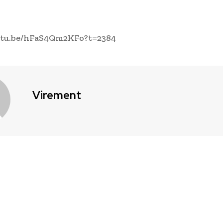
outu.be/hFaS4Qm2KFo?t=2384
Virement