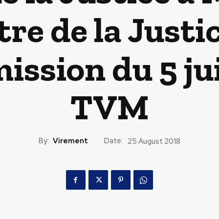
stre de la Just
ission du 5 jui
TVM
By:
Virement
Date:
25 August 2018