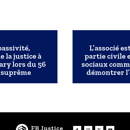
passivité,
L’associé es
 la justice à
partie civile
ry lors du 56
sociaux commis
r suprême
démontrer l’
FB Justice