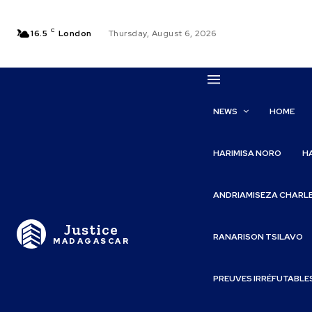
C
16.5
London
Thursday, August 6, 2026
NEWS
HOME
HARIMISA NORO
H
ANDRIAMISEZA CHARL
Justice
RANARISON TSILAVO
MADAGASCAR
PREUVES IRRÉFUTABLE