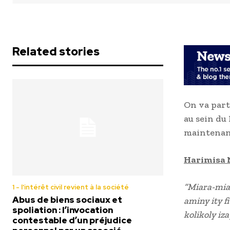
Related stories
On va part
au sein du 
maintenant
Harimisa N
“Miara-mia
1 - l'intérêt civil revient à la société
Abus de biens sociaux et
aminy ity f
spoliation : l’invocation
kolikoly iz
contestable d’un préjudice