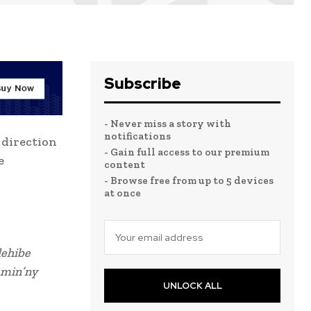
Subscribe
- Never miss a story with
notifications
 direction
- Gain full access to our premium
e
content
- Browse free from up to 5 devices
at once
dehibe
amin’ny
UNLOCK ALL