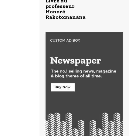
Livre du
professeur
Honoré
Rakotomanana