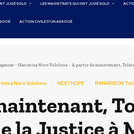
ONT JUGÉ SOLO
LES MAGISTRATS QUI ONT JUGÉ SOLO
ACTIO
SSOCIÉ
ACTION CIVILE D’UN ASSOCIÉ
agascar
Harimisa Noro Vololona
A partir de maintenant, Toléran
imisa Noro Vololona
NEXTHOPE
RANARISON Tsil
maintenant, T
e la Justice 