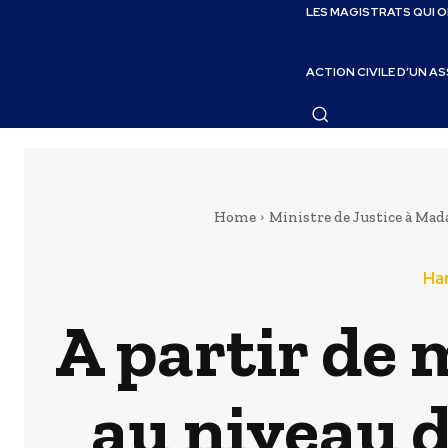
LES MAGISTRATS QUI 
ACTION CIVILE D’UN A
Home
Ministre de Justice à Mad
Har
A partir de 
au niveau d