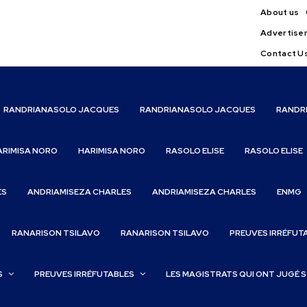
About us
Advertise
Contact U
RANDRIANASOLO JACQUES
RANDRIANASOLO JACQUES
RANDR
ARIMISA NORO
HARIMISA NORO
RASOLO ELISE
RASOLO ELISE
ES
ANDRIAMISEZA CHARLES
ANDRIAMISEZA CHARLES
ENMG
RANARISON TSILAVO
RANARISON TSILAVO
PREUVES IRRÉFUT
S
PREUVES IRRÉFUTABLES
LES MAGISTRATS QUI ONT JUGÉ 