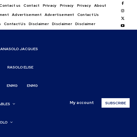
Contact us
Contact
Privacy
Privacy
Privacy
About
ment
Advertisement
Advertisement
Contact Us
s
Contact Us
Disclaimer
Disclaimer
Disclaimer
IANASOLO JACQUES
RASOLO ELISE
ENMG
ENMG
My account
SUBSCRIBE
ABLES
SOLO