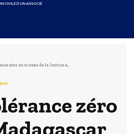
N CIVILE D’UN ASSOCIÉ
ce zéro au niveau de la Justice à...
avo
olérance zéro
à Madagascar