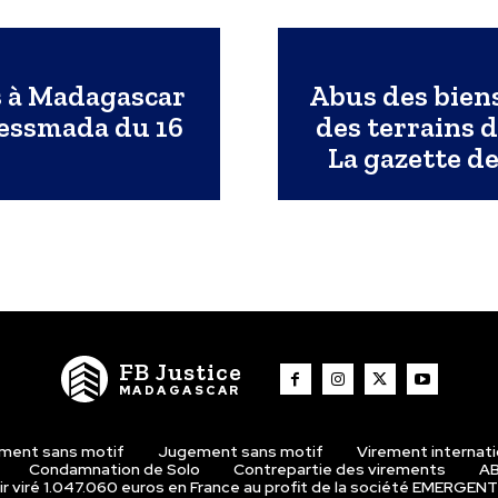
es à Madagascar
Abus des biens
ressmada du 16
des terrains 
La gazette de
FB Justice
MADAGASCAR
ment sans motif
Jugement sans motif
Virement internat
Condamnation de Solo
Contrepartie des virements
AB
r viré 1.047.060 euros en France au profit de la société EMERGENT