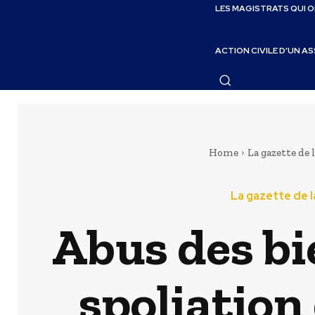
LES MAGISTRATS QUI 
ACTION CIVILE D’UN A
Home
La gazette de 
La gazette de l
Abus des bi
spoliation