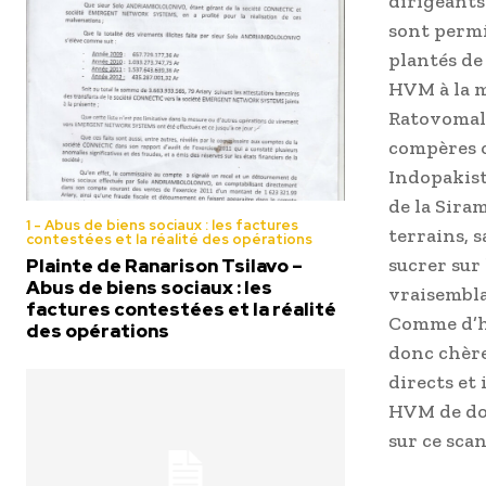
dirigeants
sont permi
plantés de
HVM à la 
Ratovomala
compères o
Indopakist
de la Sira
1 - Abus de biens sociaux : les factures
terrains, 
contestées et la réalité des opérations
sucrer sur 
Plainte de Ranarison Tsilavo –
Abus de biens sociaux : les
vraisembla
factures contestées et la réalité
Comme d’ha
des opérations
donc chère
directs et
HVM de do
sur ce scan