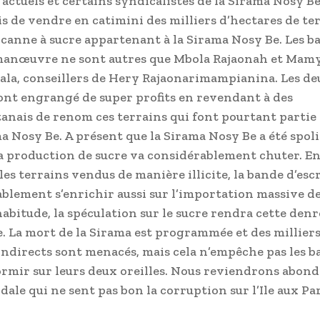
 actuels et certains syndicalistes de la Sirama Nosy Be
s de vendre en catimini des milliers d’hectares de te
 canne à sucre appartenant à la Sirama Nosy Be. Les b
manœuvre ne sont autres que Mbola Rajaonah et Mam
la, conseillers de Hery Rajaonarimampianina. Les de
nt engrangé de super profits en revendant à des
anais de renom ces terrains qui font pourtant partie 
ma Nosy Be. A présent que la Sirama Nosy Be a été spoli
sa production de sucre va considérablement chuter. En
les terrains vendus de manière illicite, la bande d’esc
blement s’enrichir aussi sur l’importation massive de
bitude, la spéculation sur le sucre rendra cette denr
. La mort de la Sirama est programmée et des milliers
 indirects sont menacés, mais cela n’empêche pas les b
rmir sur leurs deux oreilles. Nous reviendrons abo
dale qui ne sent pas bon la corruption sur l’Ile aux Pa