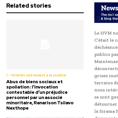
Related stories
Le HVM nou
C’était le
déchéance
publics pa
Maintenant,
découverts 
grises inut
1 - l'intérêt civil revient à la société
Abus de biens sociaux et
terrains d
spoliation : l’invocation
nous intér
contestable d’un préjudice
se sont gav
personnel par un associé
minoritaire, Ranarison Tsilavo
détourner 
Nexthope
la Sirama 