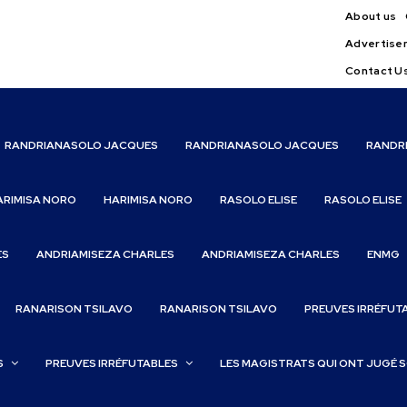
About us
Advertise
Contact U
RANDRIANASOLO JACQUES
RANDRIANASOLO JACQUES
RANDR
ARIMISA NORO
HARIMISA NORO
RASOLO ELISE
RASOLO ELISE
ES
ANDRIAMISEZA CHARLES
ANDRIAMISEZA CHARLES
ENMG
RANARISON TSILAVO
RANARISON TSILAVO
PREUVES IRRÉFUT
S
PREUVES IRRÉFUTABLES
LES MAGISTRATS QUI ONT JUGÉ 