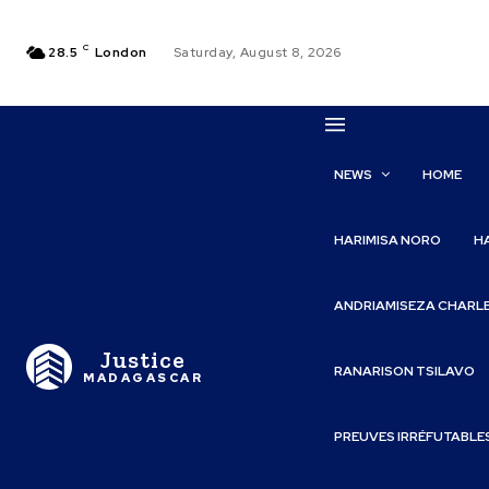
C
28.5
London
Saturday, August 8, 2026
NEWS
HOME
HARIMISA NORO
H
ANDRIAMISEZA CHARL
Justice
RANARISON TSILAVO
MADAGASCAR
PREUVES IRRÉFUTABLE