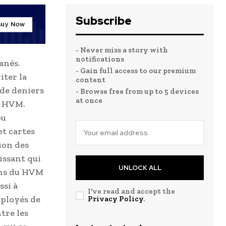
Subscribe
- Never miss a story with
notifications
anés.
- Gain full access to our premium
iter la
content
de deniers
- Browse free from up to 5 devices
at once
u HVM.
ou
et cartes
tion des
issant qui
UNLOCK ALL
rons du HVM
ssi à
I've read and accept the
mployés de
Privacy Policy
.
tre les