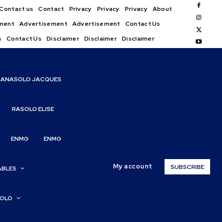
Contact us
Contact
Privacy
Privacy
Privacy
About
ment
Advertisement
Advertisement
Contact Us
s
Contact Us
Disclaimer
Disclaimer
Disclaimer
IANASOLO JACQUES
RASOLO ELISE
ENMG
ENMG
My account
SUBSCRIBE
ABLES
SOLO