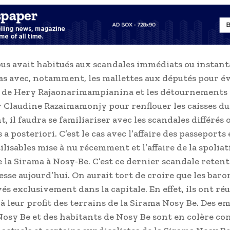
s avait habitués aux scandales immédiats ou instant
 cas avec, notamment, les mallettes aux députés pour év
 de Hery Rajaonarimampianina et les détournements 
r Claudine Razaimamonjy pour renflouer les caisses d
 il faudra se familiariser avec les scandales différés 
a posteriori. C’est le cas avec l’affaire des passeports 
ilisables mise à nu récemment et l’affaire de la spolia
e la Sirama à Nosy-Be. C’est ce dernier scandale retent
esse aujourd’hui. On aurait tort de croire que les ba
és exclusivement dans la capitale. En effet, ils ont réu
à leur profit des terrains de la Sirama Nosy Be. Des e
Nosy Be et des habitants de Nosy Be sont en colère con