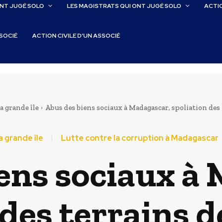
ONT JUGÉ SOLO
LES MAGISTRATS QUI ONT JUGÉ SOLO
ACTIO
SSOCIÉ
ACTION CIVILE D’UN ASSOCIÉ
la grande île
Abus des biens sociaux à Madagascar, spoliation des t
a grande île
Lutte contre la corruption à Madagascar
ens sociaux à
 des terrains d