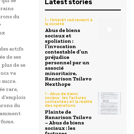
 qui se
Latest stories
rrains
arons du
1 - l'intérêt civil revient à
y
la société
Abus de biens
ux
sociaux et
spoliation :
l’invocation
des actifs
contestable d’un
ée de ses
préjudice
personnel par un
 plus de se
associé
rocs va
minoritaire,
Ranarison Tsilavo
 sucre.
Nexthope
ée rare,
1 - Abus de biens
 d’emplois
sociaux : les factures
contestées et la réalité
arons du
des opérations
Plainte de
ndamment
Ranarison Tsilavo
rfums.
– Abus de biens
sociaux : les
factures