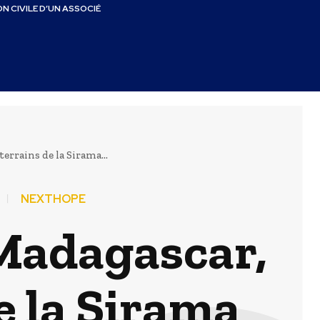
N CIVILE D’UN ASSOCIÉ
errains de la Sirama...
NEXTHOPE
 Madagascar,
e la Sirama