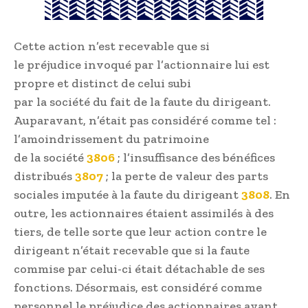
Cette action n’est recevable que si
le
préjudice
invoqué par
l’actionnaire
lui est
propre et distinct de celui subi
par
la
société
du
fait de
la
faute
du
dirigeant.
Auparavant, n’était pas considéré comme tel :
l’amoindrissement
du
patrimoine
de
la
société
3806
; l’insuffisance des bénéfices
distribués
3807
;
la
perte de valeur des parts
sociales imputée à
la
faute
du
dirigeant
3808
. En
outre, les actionnaires étaient assimilés à des
tiers, de telle sorte que leur action contre le
dirigeant n’était recevable que si
la
faute
commise par celui-ci était détachable de ses
fonctions. Désormais, est considéré comme
personnel le
préjudice
des actionnaires ayant