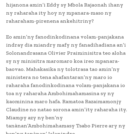
hijanona amin’i Eddy sy Mbola Rajaonah ihany
ny raharaha ity hoy ny mpanara-maso ny
raharaham-pirenena ankehitriny?
Eo amin’ny fanodinkodinana volam-panjakana
indray dia miandry mafy ny fanadihadiana an’i
Solonandrasana Olivier Praiminisitra teo aloha
sy ny minisitra maromaro koa ireo mpanara-
baovao. Mahakasika ny tolotrasa tao amin’ny
ministera no tena ahafantaran’ny maro io
raharaha fanodinkodinana volam-panjakana io
toa ny raharaha Ambohimahamasina sy ny
kaominina maro hafa. Ramatoa Razaimamonjy
Claudine no natao sorona amin’ity raharaha ity.
Miampy azy ny ben’ny
tanànan’Ambohimahamasy Tsabo Pierre ary ny
ben’ny tanànan’ Ialanindro.