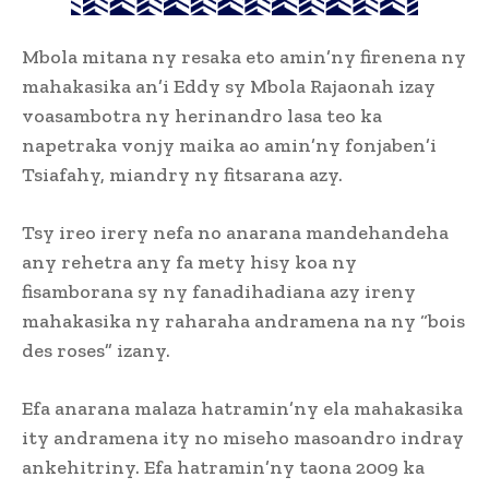
Mbola mitana ny resaka eto amin’ny firenena ny
mahakasika an’i Eddy sy Mbola Rajaonah izay
voasambotra ny herinandro lasa teo ka
napetraka vonjy maika ao amin’ny fonjaben’i
Tsiafahy, miandry ny fitsarana azy.
Tsy ireo irery nefa no anarana mandehandeha
any rehetra any fa mety hisy koa ny
fisamborana sy ny fanadihadiana azy ireny
mahakasika ny raharaha andramena na ny “bois
des roses” izany.
Efa anarana malaza hatramin’ny ela mahakasika
ity andramena ity no miseho masoandro indray
ankehitriny. Efa hatramin’ny taona 2009 ka