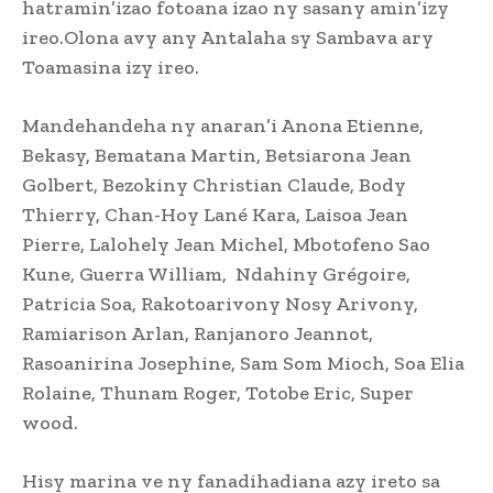
hatramin’izao fotoana izao ny sasany amin’izy
ireo.Olona avy any Antalaha sy Sambava ary
Toamasina izy ireo.
Mandehandeha ny anaran’i Anona Etienne,
Bekasy, Bematana Martin, Betsiarona Jean
Golbert, Bezokiny Christian Claude, Body
Thierry, Chan-Hoy Lané Kara, Laisoa Jean
Pierre, Lalohely Jean Michel, Mbotofeno Sao
Kune, Guerra William, Ndahiny Grégoire,
Patricia Soa, Rakotoarivony Nosy Arivony,
Ramiarison Arlan, Ranjanoro Jeannot,
Rasoanirina Josephine, Sam Som Mioch, Soa Elia
Rolaine, Thunam Roger, Totobe Eric, Super
wood.
Hisy marina ve ny fanadihadiana azy ireto sa