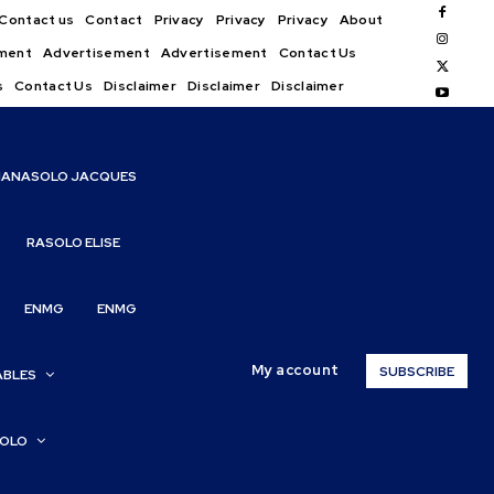
Contact us
Contact
Privacy
Privacy
Privacy
About
ment
Advertisement
Advertisement
Contact Us
s
Contact Us
Disclaimer
Disclaimer
Disclaimer
IANASOLO JACQUES
RASOLO ELISE
ENMG
ENMG
My account
SUBSCRIBE
ABLES
SOLO