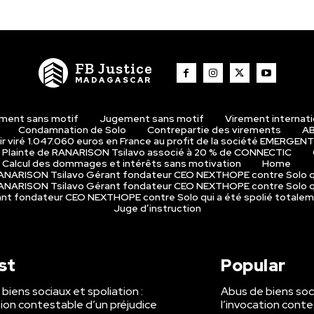
FB Justice
MADAGASCAR
ment sans motif
Jugement sans motif
Virement internat
Condamnation de Solo
Contrepartie des virements
AB
r viré 1.047.060 euros en France au profit de la société EMERGENT
Plainte de RANARISON Tsilavo associé à 20 % de CONNECTIC
Calcul des dommages et intérêts sans motivation
Home
 RANARISON Tsilavo Gérant fondateur CEO NEXTHOPE contre Solo q
 RANARISON Tsilavo Gérant fondateur CEO NEXTHOPE contre Solo q
rant fondateur CEO NEXTHOPE contre Solo qui a été spolié totale
Juge d’instruction
st
Popular
biens sociaux et spoliation :
Abus de biens soci
tion contestable d’un préjudice
l’invocation conte