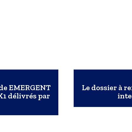
09 de EMERGENT
Le dossier à r
1 délivrés par
int
e