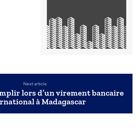
Next article
emplir lors d’un virement bancaire
ernational à Madagascar