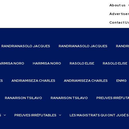
About us
Advertise
Contact U
RANDRIANASOLO JACQUES
RANDRIANASOLO JACQUES
RANDR
ARIMISA NORO
HARIMISA NORO
RASOLO ELISE
RASOLO ELISE
ES
ANDRIAMISEZA CHARLES
ANDRIAMISEZA CHARLES
ENMG
RANARISON TSILAVO
RANARISON TSILAVO
PREUVES IRRÉFUT
S
PREUVES IRRÉFUTABLES
LES MAGISTRATS QUI ONT JUGÉ 