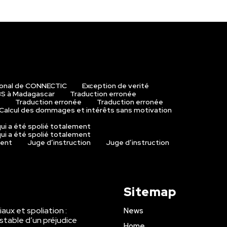
ional de CONNECTIC
Exception de verité
S à Madagascar
Traduction erronée
Traduction erronée
Traduction erronée
Calcul des dommages et intérêts sans motivation
ui a été spolié totalement
ui a été spolié totalement
ment
Juge d’instruction
Juge d’instruction
Sitemap
aux et spoliation :
News
stable d’un préjudice
Home