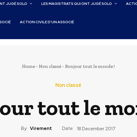
ONT JUGÉ SOLO
LES MAGISTRATS QUI ONT JUGÉ SOLO
ACTIO
SSOCIÉ
ACTION CIVILE D’UN ASSOCIÉ
Home
Non classé
Bonjour tout le monde !
Non classé
our tout le mo
By:
Virement
Date:
18 December 2017