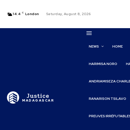
C
14.4
London
Saturday, August 8, 2026
NEWS
HOME
HARIMISA NORO
H
ANDRIAMISEZA CHARL
Justice
RANARISON TSILAVO
MADAGASCAR
PREUVES IRRÉFUTABLE