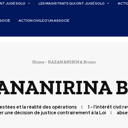
ONT JUGÉ SOLO
LES MAGISTRATS QUI ONT JUGÉ SOLO
ACTIO
SSOCIÉ
ACTION CIVILE D’UN ASSOCIÉ
Home
RAZANANIRINA Bruno
ANANIRINA B
testées et la réalité des opérations
1 - l'intérêt civil 
r une décision de justice contrairement à la Loi
abse