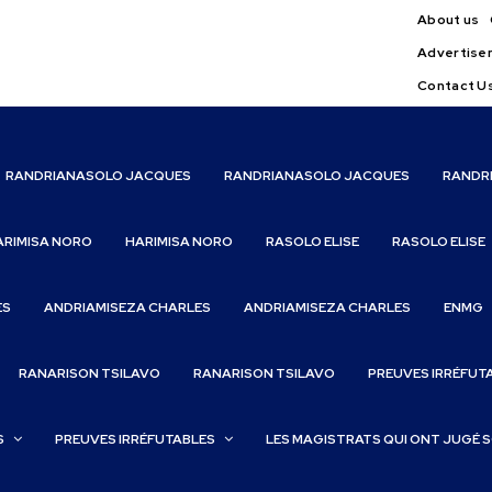
About us
Advertise
Contact U
RANDRIANASOLO JACQUES
RANDRIANASOLO JACQUES
RANDR
ARIMISA NORO
HARIMISA NORO
RASOLO ELISE
RASOLO ELISE
ES
ANDRIAMISEZA CHARLES
ANDRIAMISEZA CHARLES
ENMG
RANARISON TSILAVO
RANARISON TSILAVO
PREUVES IRRÉFUT
S
PREUVES IRRÉFUTABLES
LES MAGISTRATS QUI ONT JUGÉ 