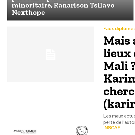
minoritaire, Ranarison Tsilavo
Nexthope
Faux diplômes 
Mais 
lieux
Mali 
Karim
cher
(kar
Les maux actuel
perte de l’autor
INSCAE