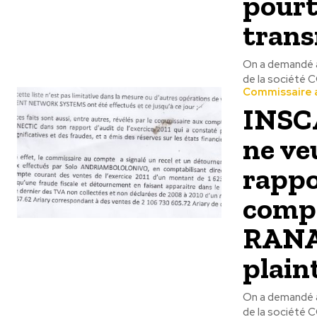
pourt
trans
On a demandé à
Commissaire 
INSC
ne ve
rappo
compt
RANA
plaint
On a demandé à