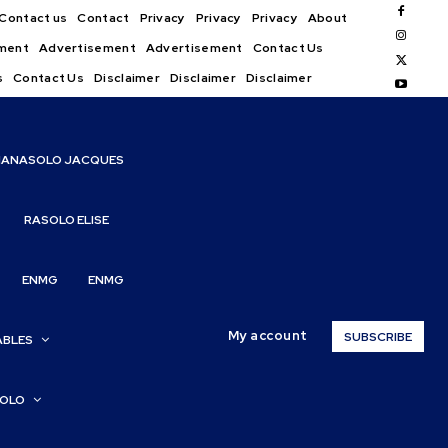
Contact us
Contact
Privacy
Privacy
Privacy
About
ment
Advertisement
Advertisement
Contact Us
s
Contact Us
Disclaimer
Disclaimer
Disclaimer
IANASOLO JACQUES
RASOLO ELISE
ENMG
ENMG
My account
SUBSCRIBE
ABLES
SOLO