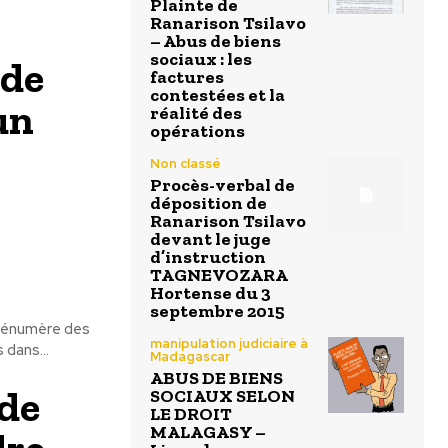
Plainte de
Ranarison Tsilavo
– Abus de biens
sociaux : les
 de
factures
contestées et la
un
réalité des
opérations
Non classé
Procès-verbal de
déposition de
Ranarison Tsilavo
devant le juge
d’instruction
TAGNEVOZARA
Hortense du 3
septembre 2015
o énumère des
manipulation judiciaire à
 dans...
Madagascar
ABUS DE BIENS
de
SOCIAUX SELON
LE DROIT
MALAGASY –