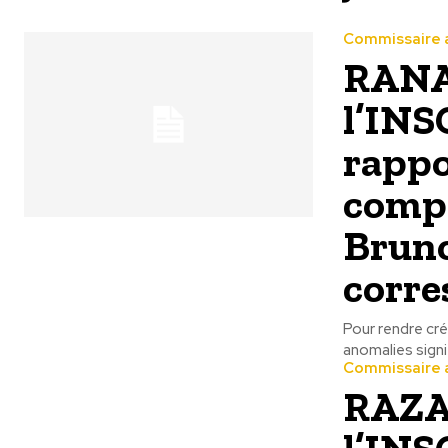
Commissaire 
RANA
l’INS
rappo
comp
Bruno
corre
Pour rendre cr
anomalies signi
Commissaire 
RAZA