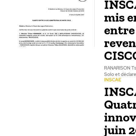
INSC
mis en
entre
reven
CISCO
RANARISON Tsil
Solo et déclare 
INSCAE
INSC
Quatr
innov
juin 