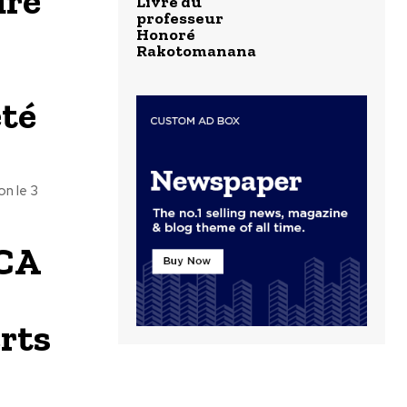
dre
Livre du
professeur
Honoré
Rakotomanana
été
on le 3
CA
rts