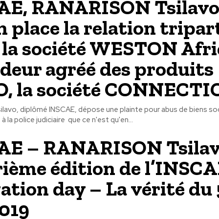
AE, RANARISON Tsilavo,
 place la relation tripar
 la société WESTON Afri
deur agréé des produits
, la société CONNECTIC.
avo, diplômé INSCAE, dépose une plainte pour abus de biens so
à la police judiciaire que ce n'est qu'en...
AE – RANARISON Tsilav
ième édition de l’INSC
ation day – La vérité du 
2019