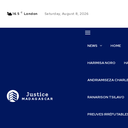
C
16.5
London
Saturday, August 8, 2026
NEWS
HOME
HARIMISA NORO
H
ANDRIAMISEZA CHARL
Justice
RANARISON TSILAVO
MADAGASCAR
PREUVES IRRÉFUTABLE