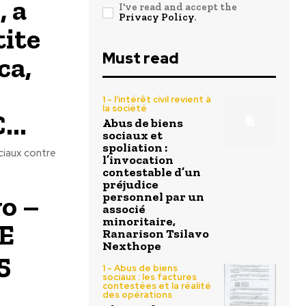
 a
I've read and accept the
Privacy Policy
.
tite
Must read
ca,
1 - l'intérêt civil revient à
la société
..
Abus de biens
sociaux et
spoliation :
ciaux contre
l’invocation
contestable d’un
préjudice
o –
personnel par un
associé
minoritaire,
AE
Ranarison Tsilavo
Nexthope
5
1 - Abus de biens
sociaux : les factures
contestées et la réalité
des opérations