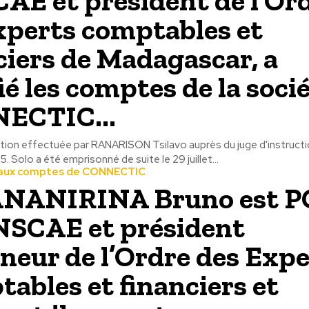
CAE et président de l’Or
xperts comptables et
ciers de Madagascar, a
ié les comptes de la soci
ECTIC...
ation effectuée par RANARISON Tsilavo auprès du juge d'instructi
 Solo a été emprisonné de suite le 29 juillet...
aux comptes de CONNECTIC
NANIRINA Bruno est P
INSCAE et président
neur de l’Ordre des Expe
ables et financiers et