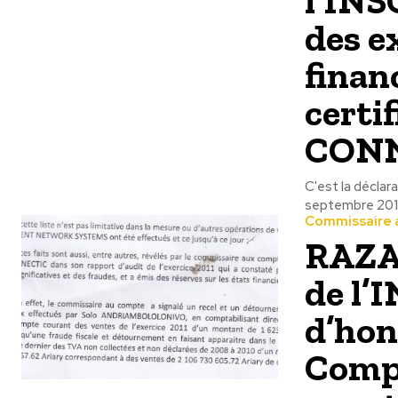
l’INS
des e
finan
certif
CONN
C'est la déclar
septembre 2015.
Commissaire 
RAZA
de l’
d’hon
Compt