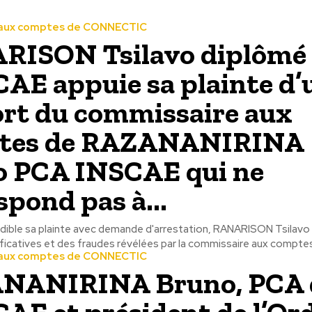
aux comptes de CONNECTIC
RISON Tsilavo diplômé
CAE appuie sa plainte d’
rt du commissaire aux
tes de RAZANANIRINA
 PCA INSCAE qui ne
spond pas à...
édible sa plainte avec demande d'arrestation, RANARISON Tsilav
ficatives et des fraudes révélées par la commissaire aux comptes
aux comptes de CONNECTIC
NANIRINA Bruno, PCA 