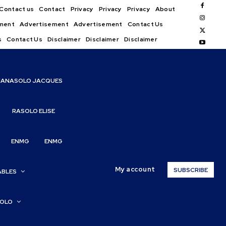
Contact us
Contact
Privacy
Privacy
Privacy
About
ment
Advertisement
Advertisement
Contact Us
s
Contact Us
Disclaimer
Disclaimer
Disclaimer
IANASOLO JACQUES
RASOLO ELISE
ENMG
ENMG
My account
SUBSCRIBE
ABLES
SOLO