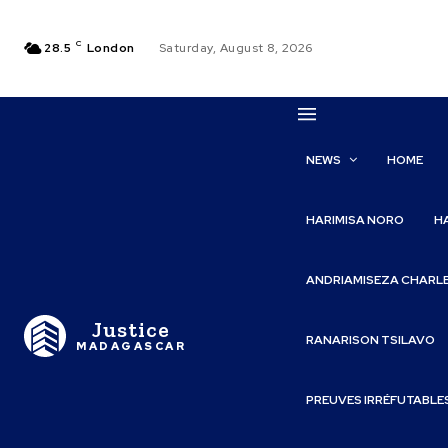
C
28.5
London
Saturday, August 8, 2026
NEWS
HOME
HARIMISA NORO
H
ANDRIAMISEZA CHARL
Justice
RANARISON TSILAVO
MADAGASCAR
PREUVES IRRÉFUTABLE