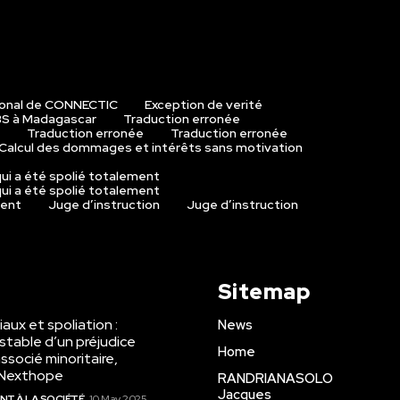
ional de CONNECTIC
Exception de verité
S à Madagascar
Traduction erronée
Traduction erronée
Traduction erronée
Calcul des dommages et intérêts sans motivation
ui a été spolié totalement
ui a été spolié totalement
ment
Juge d’instruction
Juge d’instruction
Sitemap
aux et spoliation :
News
stable d’un préjudice
Home
ssocié minoritaire,
o Nexthope
RANDRIANASOLO
Jacques
IENT À LA SOCIÉTÉ
10 May 2025