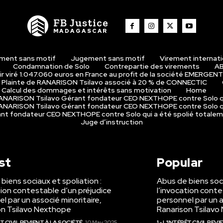
FB Justice
MADAGASCAR
ment sans motif
Jugement sans motif
Virement internat
Condamnation de Solo
Contrepartie des virements
AB
r viré 1.047.060 euros en France au profit de la société EMERGENT
Plainte de RANARISON Tsilavo associé à 20 % de CONNECTIC
Calcul des dommages et intérêts sans motivation
Home
 RANARISON Tsilavo Gérant fondateur CEO NEXTHOPE contre Solo q
 RANARISON Tsilavo Gérant fondateur CEO NEXTHOPE contre Solo q
rant fondateur CEO NEXTHOPE contre Solo qui a été spolié totale
Juge d’instruction
st
Popular
biens sociaux et spoliation :
Abus de biens soci
tion contestable d’un préjudice
l’invocation conte
l par un associé minoritaire,
personnel par un a
on Tsilavo Nexthope
Ranarison Tsilav
RÊT CIVIL REVIENT À LA SOCIÉTÉ
10 May 2025
1 - L'INTÉRÊT CIVIL REV