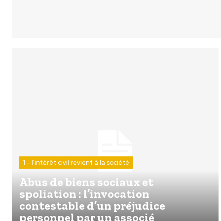
1 - l'intérêt civil revient à la société
Abus de biens sociaux et
spoliation : l’invocation
contestable d’un préjudice
personnel par un associé