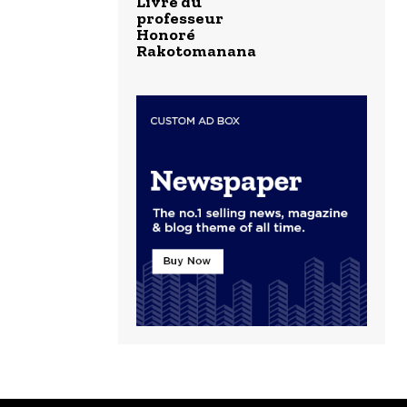
Livre du
professeur
Honoré
Rakotomanana