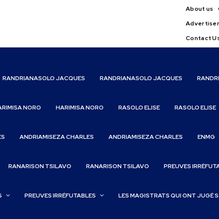
About us
Advertise
Contact U
RANDRIANASOLO JACQUES
RANDRIANASOLO JACQUES
RANDR
ARIMISA NORO
HARIMISA NORO
RASOLO ELISE
RASOLO ELISE
ES
ANDRIAMISEZA CHARLES
ANDRIAMISEZA CHARLES
ENMG
RANARISON TSILAVO
RANARISON TSILAVO
PREUVES IRRÉFUT
S
PREUVES IRRÉFUTABLES
LES MAGISTRATS QUI ONT JUGÉ 