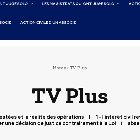
ONT JUGÉ SOLO
LES MAGISTRATS QUI ONT JUGÉ SOLO
ACTIO
SSOCIÉ
ACTION CIVILE D’UN ASSOCIÉ
Home
TV Plus
TV Plus
testées et la réalité des opérations
1 - l'intérêt civil 
r une décision de justice contrairement à la Loi
abse