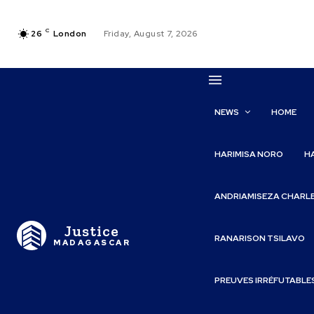
C
26
London
Friday, August 7, 2026
NEWS
HOME
HARIMISA NORO
H
ANDRIAMISEZA CHARL
Justice
RANARISON TSILAVO
MADAGASCAR
PREUVES IRRÉFUTABLE