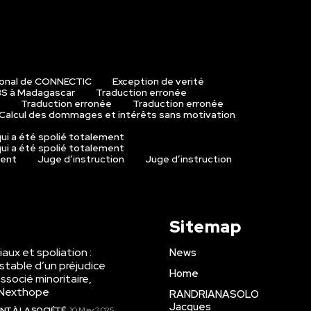
ional de CONNECTIC
Exception de verité
S à Madagascar
Traduction erronée
Traduction erronée
Traduction erronée
Calcul des dommages et intérêts sans motivation
ui a été spolié totalement
ui a été spolié totalement
ment
Juge d’instruction
Juge d’instruction
Sitemap
aux et spoliation :
News
stable d’un préjudice
Home
ssocié minoritaire,
o Nexthope
RANDRIANASOLO
Jacques
IENT À LA SOCIÉTÉ
10 May 2025