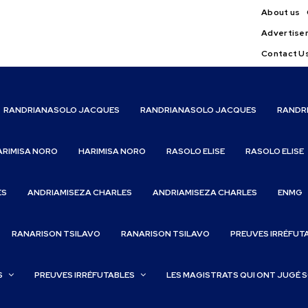
About us
Advertise
Contact U
RANDRIANASOLO JACQUES
RANDRIANASOLO JACQUES
RANDR
ARIMISA NORO
HARIMISA NORO
RASOLO ELISE
RASOLO ELISE
ES
ANDRIAMISEZA CHARLES
ANDRIAMISEZA CHARLES
ENMG
RANARISON TSILAVO
RANARISON TSILAVO
PREUVES IRRÉFUT
S
PREUVES IRRÉFUTABLES
LES MAGISTRATS QUI ONT JUGÉ 