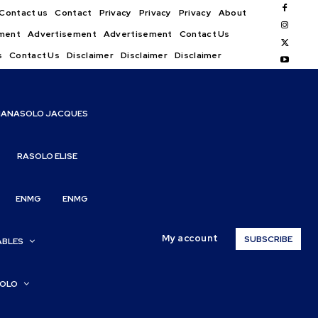
Contact us
Contact
Privacy
Privacy
Privacy
About
ment
Advertisement
Advertisement
Contact Us
s
Contact Us
Disclaimer
Disclaimer
Disclaimer
IANASOLO JACQUES
RASOLO ELISE
ENMG
ENMG
My account
SUBSCRIBE
ABLES
SOLO