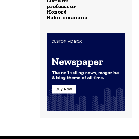
Livre du
professeur
Honoré
Rakotomanana