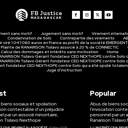
FB Justice
MADAGASCAR
ment sans motif
Jugement sans motif
Virement internat
Condamnation de Solo
Contrepartie des virements
AB
r viré 1.047.060 euros en France au profit de la société EMERGENT
Plainte de RANARISON Tsilavo associé à 20 % de CONNECTIC
Calcul des dommages et intérêts sans motivation
Home
 RANARISON Tsilavo Gérant fondateur CEO NEXTHOPE contre Solo q
 RANARISON Tsilavo Gérant fondateur CEO NEXTHOPE contre Solo q
rant fondateur CEO NEXTHOPE contre Solo qui a été spolié totale
Juge d’instruction
st
Popular
biens sociaux et spoliation :
Abus de biens soci
tion contestable d’un préjudice
l’invocation conte
l par un associé minoritaire,
personnel par un a
on Tsilavo Nexthope
Ranarison Tsilav
RÊT CIVIL REVIENT À LA SOCIÉTÉ
10 May 2025
1 - L'INTÉRÊT CIVIL REV