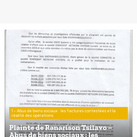
1 - Abus de biens sociaux : les factures contestées et la
réalité des opérations
Plainte de Ranarison Tsilavo –
Abus de biens sociaux : les