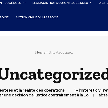
ONT JUGÉ SOLO
LES MAGISTRATS QUI ONT JUGÉ SOLO
ACTIO
SSOCIÉ
ACTION CIVILE D’UN ASSOCIÉ
Home
Uncategorized
Uncategorize
testées et la réalité des opérations
1 - l'intérêt civil 
r une décision de justice contrairement à la Loi
abse