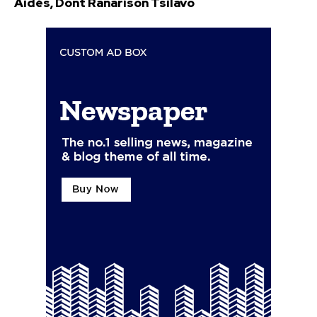
Aidés, Dont Ranarison Tsilavo