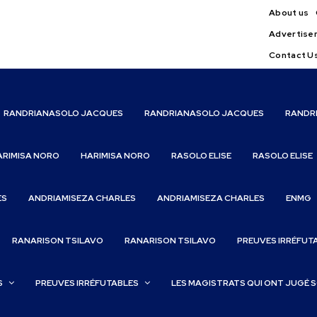
About us
Advertise
Contact U
RANDRIANASOLO JACQUES
RANDRIANASOLO JACQUES
RANDR
ARIMISA NORO
HARIMISA NORO
RASOLO ELISE
RASOLO ELISE
ES
ANDRIAMISEZA CHARLES
ANDRIAMISEZA CHARLES
ENMG
RANARISON TSILAVO
RANARISON TSILAVO
PREUVES IRRÉFUT
S
PREUVES IRRÉFUTABLES
LES MAGISTRATS QUI ONT JUGÉ 