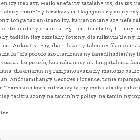
en’izy ireo azy. Mailo anefa ity zazalahy ity, dia tsy 
 lalany tamin’ny hazakazaka. Hagagana ny an’ny ray
ny tonga tao an-trano izy, ka nanontany azy nefa ra
ireto lehilahy roa ireto izy ireo, dia efa tsy hita ny n
any tadidin’ilay zazalahy fotsiny, dia mikavin’ila ny i
ireo. Ankoatra izay, dia nilaza ny talen’ny filaminana
ina fa “efa porofo azo itarihana ny fanadihadian’ny f
 voaray ho porofo; koa raha misy ny fangatahana fa
iana, dia anjaran’ny fampanoavana ny manome baiko
o an’ Andriamihangy Georges Florence, tonia mpampa
 Toamasina kosa, nilaza izy fa tsy mahalala ity rahara
 nisy tatitra azony na tamin’ny polisy, na tamin’ny mp
ier