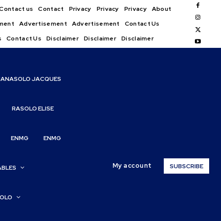
Contact us
Contact
Privacy
Privacy
Privacy
About
ment
Advertisement
Advertisement
Contact Us
s
Contact Us
Disclaimer
Disclaimer
Disclaimer
IANASOLO JACQUES
RASOLO ELISE
ENMG
ENMG
My account
SUBSCRIBE
ABLES
SOLO