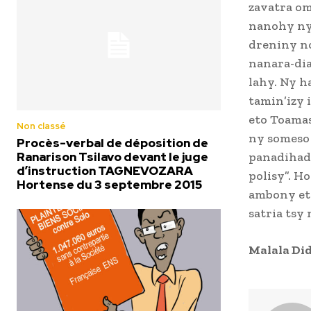
zavatra om
nanohy ny
dreniny no
nanara-dia 
lahy. Ny h
tamin’izy 
eto Toamas
Non classé
ny someso
Procès-verbal de déposition de
panadihad
Ranarison Tsilavo devant le juge
d’instruction TAGNEVOZARA
polisy”. H
Hortense du 3 septembre 2015
ambony eto
satria tsy
Malala Did