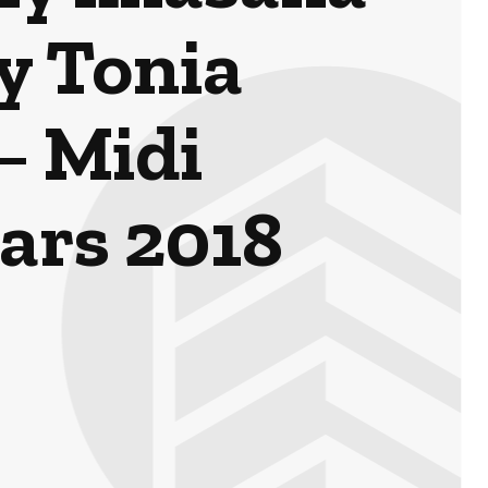
y Tonia
– Midi
ars 2018