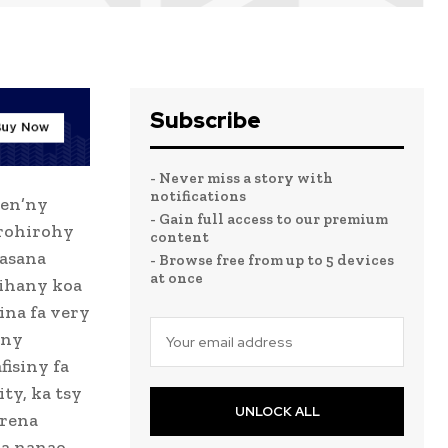
Subscribe
- Never miss a story with
notifications
men’ny
- Gain full access to our premium
arohirohy
content
kasana
- Browse free from up to 5 devices
at once
 ihany koa
ina fa very
 ny
isiny fa
ty, ka tsy
UNLOCK ALL
erena
ha nanao