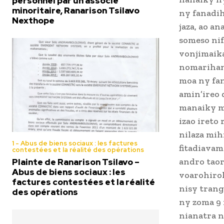
personnel par un associé
minoritaire, Ranarison Tsilavo
ny fanadi
Nexthope
jaza, ao an
someso nif
vonjimaika
nomarihan’
moa ny fa
amin’ireo 
manaiky mi
izao ireto
nilaza mih
1 - Abus de biens sociaux : les factures
fitadiavam
contestées et la réalité des opérations
andro taor
Plainte de Ranarison Tsilavo –
Abus de biens sociaux : les
voarohiroh
factures contestées et la réalité
nisy tran
des opérations
ny zoma 9 
nianatra n