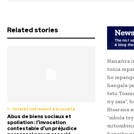
Related stories
Nanaitra 
tonia mpa
ho mpangal
hangala-ja
teto Toama
ny zaza”, 
fitsarana 
1 - l'intérêt civil revient à la société
Abus de biens sociaux et
“mbola tsy
spoliation : l’invocation
mitombina 
contestable d’un préjudice
hanaiky ny