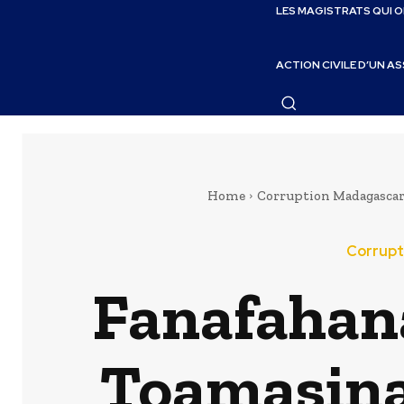
LES MAGISTRATS QUI 
ACTION CIVILE D’UN A
Home
Corruption Madagasca
Corrupt
Fanafahana
Toamasina: