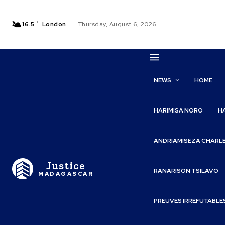
C
16.5
London
Thursday, August 6, 2026
NEWS
HOME
HARIMISA NORO
H
ANDRIAMISEZA CHARL
Justice
RANARISON TSILAVO
MADAGASCAR
PREUVES IRRÉFUTABLE