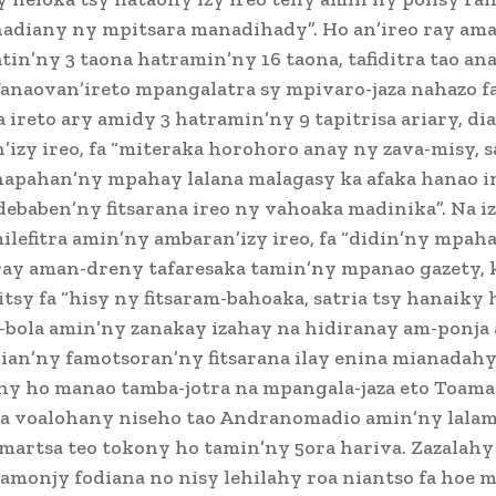
hadiany ny mpitsara manadihady”. Ho an’ireo ray am
atin’ny 3 taona hatramin’ny 16 taona, tafiditra tao ana
anaovan’ireto mpangalatra sy mpivaro-jaza nahazo 
 ireto ary amidy 3 hatramin’ny 9 tapitrisa ariary, dia
izy ireo, fa “miteraka horohoro anay ny zava-misy, s
napahan’ny mpahay lalana malagasy ka afaka hanao 
debaben’ny fitsarana ireo ny vahoaka madinika”. Na i
lefitra amin’ny ambaran’izy ireo, fa “didin’ny mpaha
 ray aman-dreny tafaresaka tamin’ny mpanao gazety, 
itsy fa “hisy ny fitsaram-bahoaka, satria tsy hanaik
-bola amin’ny zanakay izahay na hidiranay am-ponja a
ian’ny famotsoran’ny fitsarana ilay enina mianadah
y ho manao tamba-jotra na mpangala-jaza eto Toamas
ga voalohany niseho tao Andranomadio amin’ny lalam
martsa teo tokony ho tamin’ny 5ora hariva. Zazalahy
amonjy fodiana no nisy lehilahy roa niantso fa hoe m