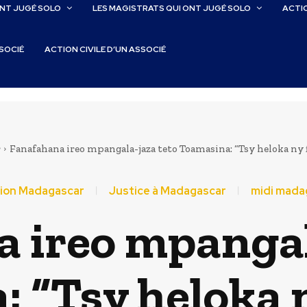
ONT JUGÉ SOLO
LES MAGISTRATS QUI ONT JUGÉ SOLO
ACTIO
SSOCIÉ
ACTION CIVILE D’UN ASSOCIÉ
r
Fanafahana ireo mpangala-jaza teto Toamasina: “Tsy heloka ny f
ion Madagascar
Justice à Madagascar
midi mada
 ireo mpangal
 “Tsy heloka 