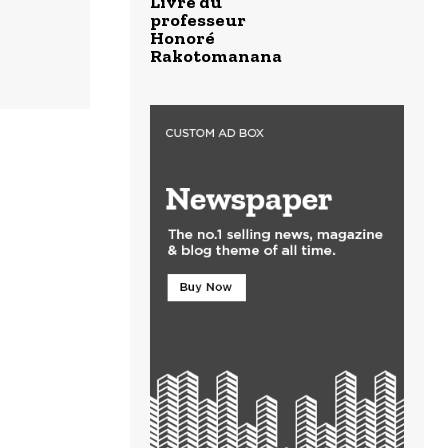
Livre du
professeur
Honoré
Rakotomanana