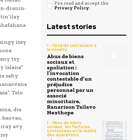
I've read and accept the
an-drenin-
Privacy Policy
.
tin’ilay
fahafahana
Latest stories
aingy izay
1 - l'intérêt civil revient à
inona
la société
Abus de biens
zany tsy
sociaux et
y lalana”
spoliation :
l’invocation
ka sahy
contestable d’un
y hanaovana
préjudice
personnel par un
za”. Telo
associé
y
minoritaire,
Ranarison Tsilavo
ina, dia
Nexthope
-baovao,
1 - Abus de biens
 iray avy
sociaux : les factures
contestées et la réalité
isy
des opérations