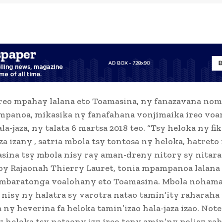
ireo mpahay lalana eto Toamasina, ny fanazavana no
mpanoa, mikasika ny fanafahana vonjimaika ireo vo
a-jaza, ny talata 6 martsa 2018 teo. “Tsy heloka ny fi
za izany , satria mbola tsy tontosa ny heloka, hatreto
sina tsy mbola nisy ray aman-dreny nitory sy nitara
hoy Rajaonah Thierry Lauret, tonia mpampanoa lalana
ambaratonga voalohany eto Toamasina. Mbola nohamaf
 nisy ny halatra sy varotra natao tamin’ity raharaha i
ny heverina fa heloka tamin’izao hala-jaza izao. Not
 heloka tsy nataony izy ireo teny amin’ny polisy ra