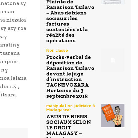
Plainte de
nanatona sy
Ranarison Tsilavo
 aman-
– Abus de biens
sociaux : les
ha niezaka
factures
isy azy roa
contestées et la
réalité des
ray
opérations
 anatiny
Non classé
itsarana
Procès-verbal de
nampim-
déposition de
Ranarison Tsilavo
 ny
devant le juge
noa lalana
d’instruction
TAGNEVOZARA
ha ity ,
Hortense du 3
itsara.
septembre 2015
manipulation judiciaire à
Madagascar
ABUS DE BIENS
SOCIAUX SELON
LE DROIT
MALAGASY –