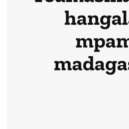
hangal
mpamp
madagas