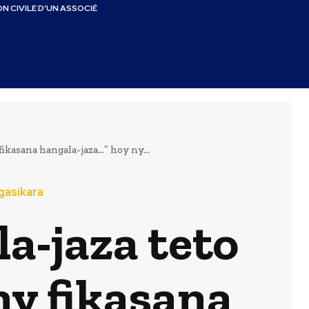
N CIVILE D’UN ASSOCIÉ
ikasana hangala-jaza…” hoy ny...
gasikara
a-jaza teto
ny fikasana