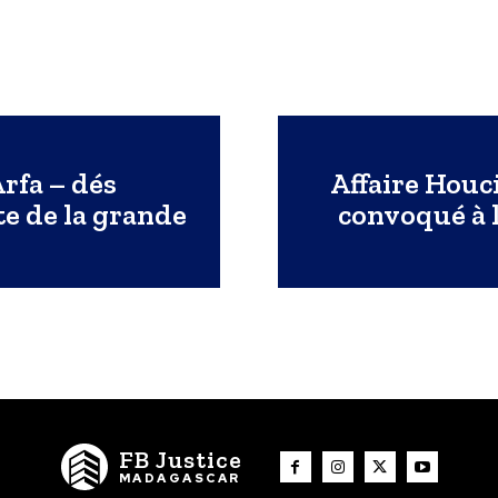
rfa – dés
Affaire Houc
te de la grande
convoqué à l
FB Justice
MADAGASCAR