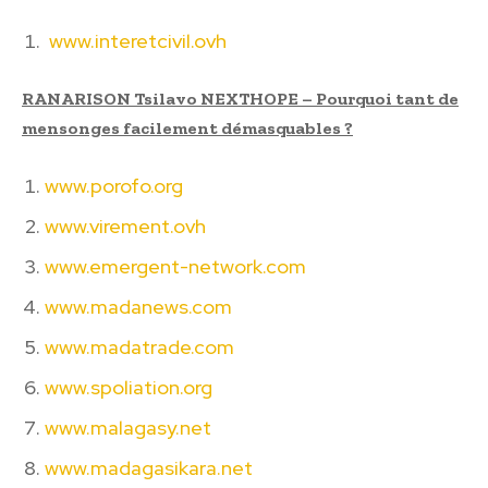
www.interetcivil.ovh
RANARISON Tsilavo NEXTHOPE – Pourquoi tant de
mensonges facilement démasquables ?
www.porofo.org
www.virement.ovh
www.emergent-network.com
www.madanews.com
www.madatrade.com
www.spoliation.org
www.malagasy.net
www.madagasikara.net