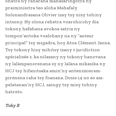
ohatra ny raharaha mahasaringotra ny
praiminisitra teo aloha Mahafaly
Solonandrasana Olivier izay tsy nisy tohiny
intsony. Ny olona rehetra voarohirohy dia
tokony hafahana avokoa satria ny
tompon’antoka voalohany na ny “auteur
principal” tsy migadra, hoy Atoa Clément Jaona.
Tsy tokony hisy mihitsy izany « juridiction
spécialisée », ka nilazany ny tokony hanovana
ny lalàmpanorenana sy ny lalàna mikasika ny
HCJ tsy hifanitsaka amin’ny antenimieram-
pirenena raha tsy foanana. Dosie 14 no eo am-
pelatanan’ny HCJ, saingy tsy misy tohiny
hatreto.
Toky R