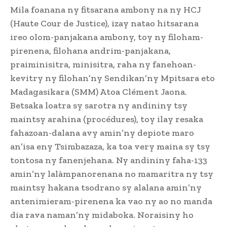
Mila foanana ny fitsarana ambony na ny HCJ
(Haute Cour de Justice), izay natao hitsarana
ireo olom-panjakana ambony, toy ny filoham-
pirenena, filohana andrim-panjakana,
praiminisitra, minisitra, raha ny fanehoan-
kevitry ny filohan’ny Sendikan’ny Mpitsara eto
Madagasikara (SMM) Atoa Clément Jaona.
Betsaka loatra sy sarotra ny andininy tsy
maintsy arahina (procédures), toy ilay resaka
fahazoan-dalana avy amin’ny depiote maro
an’isa eny Tsimbazaza, ka toa very maina sy tsy
tontosa ny fanenjehana. Ny andininy faha-133
amin’ny lalàmpanorenana no mamaritra ny tsy
maintsy hakana tsodrano sy alalana amin’ny
antenimieram-pirenena ka vao ny ao no manda
dia rava naman’ny midaboka. Noraisiny ho