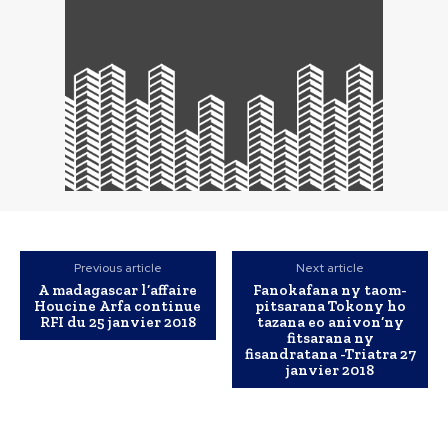
Previous article
Next article
A madagascar l’affaire
Fanokafana ny taom-
Houcine Arfa continue
pitsarana Tokony ho
RFI du 25 janvier 2018
tazana eo anivon’ny
fitsarana ny
fisandratana -Triatra 27
janvier 2018