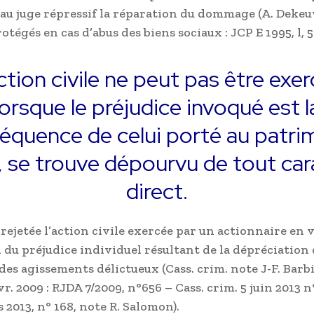
u juge répressif la réparation du dommage (A. Dekeu
otégés en cas d’abus des biens sociaux : JCP E 1995, l, 5
ction civile ne peut pas être exe
lorsque le préjudice invoqué est l
équence de celui porté au patri
l, se trouve dépourvu de tout car
direct.
 rejetée l’action civile exercée par un actionnaire en v
 du préjudice individuel résultant de la dépréciation 
es agissements délictueux (Cass. crim. note J-F. Barbiè
vr. 2009 : RJDA 7/2009, n°656 – Cass. crim. 5 juin 2013 n
s 2013, n° 168, note R. Salomon).