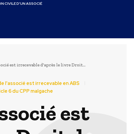
N CIVILE D’UN ASSOCIÉ
cié est irrecevable d'après le livre Droit...
 de l'associé est irrecevable en ABS
rticle 6 du CPP malgache
ssocié est