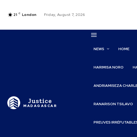
C
21
London
Friday, August 7, 2026
NEWS
HOME
HARIMISA NORO
H
ANDRIAMISEZA CHARL
Justice
RANARISON TSILAVO
MADAGASCAR
PREUVES IRRÉFUTABLE