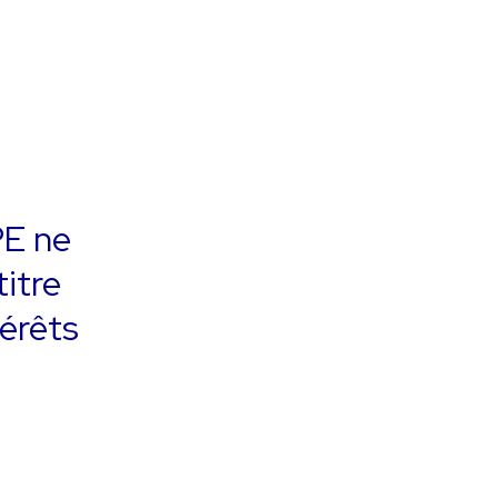
E ne
titre
térêts