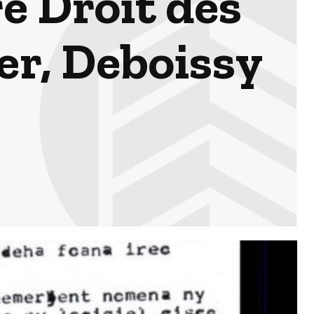
re Droit des
er, Deboissy