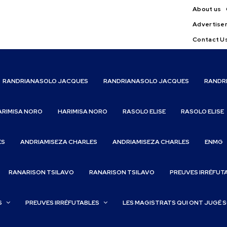
About us
Advertise
Contact U
RANDRIANASOLO JACQUES
RANDRIANASOLO JACQUES
RANDR
ARIMISA NORO
HARIMISA NORO
RASOLO ELISE
RASOLO ELISE
ES
ANDRIAMISEZA CHARLES
ANDRIAMISEZA CHARLES
ENMG
RANARISON TSILAVO
RANARISON TSILAVO
PREUVES IRRÉFUT
S
PREUVES IRRÉFUTABLES
LES MAGISTRATS QUI ONT JUGÉ 