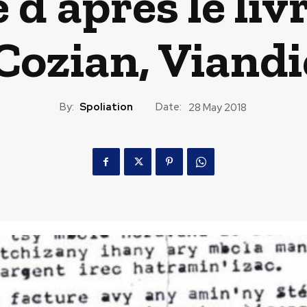
 d’après le liv
 Cozian, Viandi
By:
Spoliation
Date:
28 May 2018