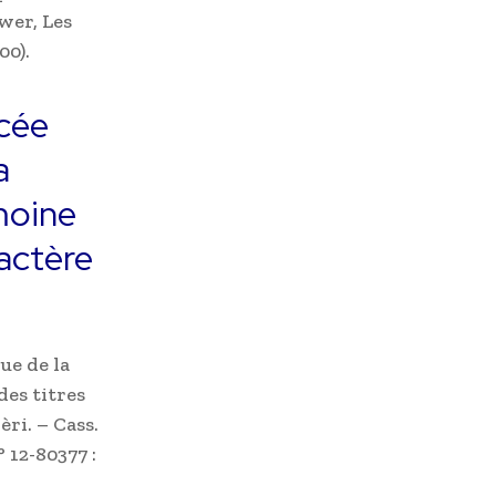
wer, Les
00).
rcée
a
moine
actère
ue de la
des titres
ri. – Cass.
° 12-80377 :