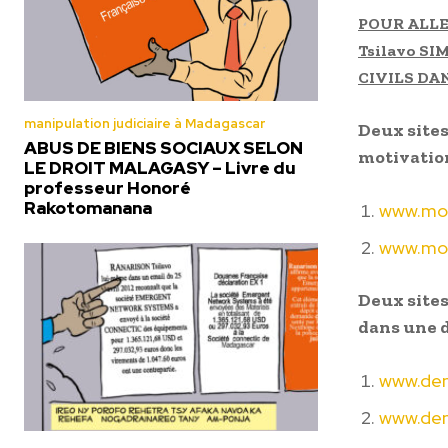
POUR ALLE
Tsilavo SI
CIVILS DA
manipulation judiciaire à Madagascar
Deux sites
ABUS DE BIENS SOCIAUX SELON
motivation
LE DROIT MALAGASY – Livre du
professeur Honoré
Rakotomanana
www.mot
www.mot
Deux sites
dans une d
www.den
www.den