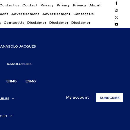
Contact us
Contact
Privacy
Privacy
Privacy
About
ment
Advertisement
Advertisement
Contact Us
s
Contact Us
Disclaimer
Disclaimer
Disclaimer
IANASOLO JACQUES
RASOLO ELISE
ENMG
ENMG
My account
SUBSCRIBE
ABLES
SOLO