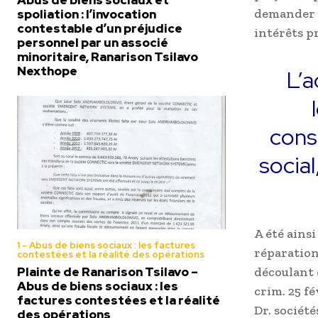
Abus de biens sociaux et
demander a
spoliation : l’invocation
contestable d’un préjudice
intérêts pr
personnel par un associé
minoritaire, Ranarison Tsilavo
Nexthope
L’a
cons
socia
A été ainsi
1 - Abus de biens sociaux : les factures
réparation
contestées et la réalité des opérations
découlant d
Plainte de Ranarison Tsilavo –
Abus de biens sociaux : les
crim. 25 fé
factures contestées et la réalité
Dr. société
des opérations