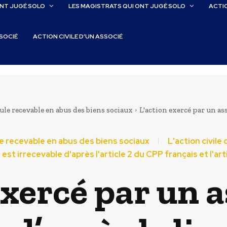
ONT JUGÉ SOLO
LES MAGISTRATS QUI ONT JUGÉ SOLO
ACTIO
SSOCIÉ
ACTION CIVILE D’UN ASSOCIÉ
seule recevable en abus des biens sociaux
L'action exercé par un asso
ule recevable en abus des biens sociaux
L'action civile
 est irrecevable d'après l'article 2 du CPP français et l'a
exercé par un a