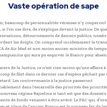
Vaste opération de sape
air, beaucoup de personnalités véreuses n’y couperont 
 si l’on ose dire, de s’explique devant la justice. De qu
lversations, détournements de deniers publics, nomb
ordent les doigts. On comprend incidemment le tran
CA de Air Mad et non moins ancien ministre du temps
ampianina qui aura pu esquiver le Bianco pour absen
miers de la Justice, ce n’est rien moins qu’une affaire à
 coup de filet dans ce dernier cas d’espèce pêchait par
etard. Les contrevenants à la justice passeront
ablement dans l’escarcelle des priorités des priorité
 nouveau régime Rajoelina si tant est que des dossiers
nts de fonds venaient à être avéré. Le PAC qui, d’ores
lieu et place de l’ancien Bianco est le nouveau fer de l