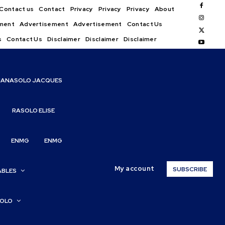
Contact us
Contact
Privacy
Privacy
Privacy
About
ment
Advertisement
Advertisement
Contact Us
s
Contact Us
Disclaimer
Disclaimer
Disclaimer
IANASOLO JACQUES
RASOLO ELISE
ENMG
ENMG
My account
SUBSCRIBE
ABLES
SOLO