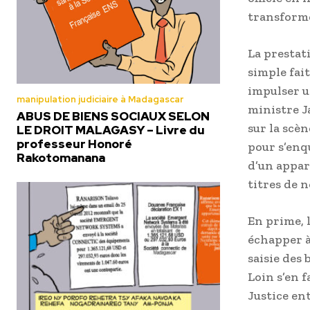
transforme
La prestat
simple fait
impulser u
manipulation judiciaire à Madagascar
ministre J
ABUS DE BIENS SOCIAUX SELON
sur la scè
LE DROIT MALAGASY – Livre du
professeur Honoré
pour s’enqu
Rakotomanana
d’un appar
titres de n
En prime, 
échapper à
saisie des
Loin s’en f
Justice en