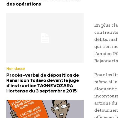
des opérations
En plus cl
contraints,
délits, ma
qui s’en m
l’ancien P
Rajaonarim
Non classé
Pour les li
Procès-verbal de déposition de
Ranarison Tsilavo devant le juge
même si le
d’instruction TAGNEVOZARA
éloquent r
Hortense du 3 septembre 2015
incontourn
actions du
détourneme
officie en 