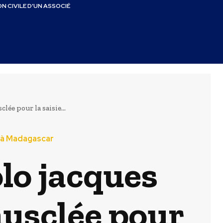
N CIVILE D’UN ASSOCIÉ
ée pour la saisie...
n à Madagascar
lo jacques
musclée pour