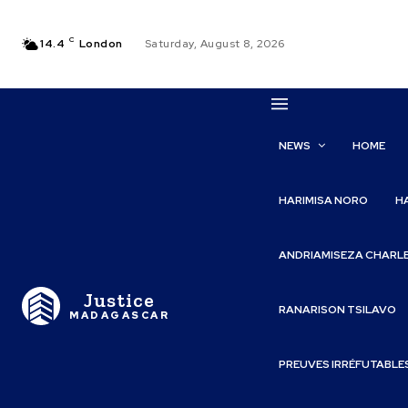
C
14.4
London
Saturday, August 8, 2026
NEWS
HOME
HARIMISA NORO
H
ANDRIAMISEZA CHARL
Justice
RANARISON TSILAVO
MADAGASCAR
PREUVES IRRÉFUTABLE