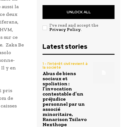
 aussi la
UNLOCK ALL
ice deux
iferana,
I've read and accept the
e HVM,
Privacy Policy
.
s sur ce
e. Zaka Be
Latest stories
asolo
rsonne-
1 - l'intérêt civil revient à
Il y en
la société
Abus de biens
sociaux et
spoliation :
l’invocation
t pris
contestable d’un
nom de
préjudice
personnel par un
 caisses
associé
minoritaire,
Ranarison Tsilavo
Nexthope