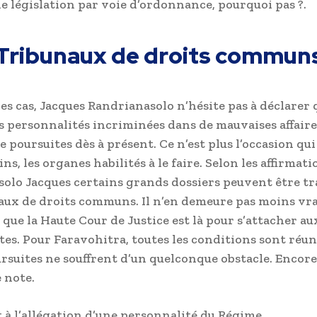
ne législation par voie d’ordonnance, pourquoi pas ?.
Tribunaux de droits commun
les cas, Jacques Randrianasolo n’hésite pas à déclarer 
s personnalités incriminées dans de mauvaises affaire
e poursuites dès à présent. Ce n’est plus l’occasion qu
s, les organes habilités à le faire. Selon les affirmati
olo Jacques certains grands dossiers peuvent être tr
aux de droits communs. Il n’en demeure pas moins vra
que la Haute Cour de Justice est là pour s’attacher au
ates. Pour Faravohitra, toutes les conditions sont réu
ursuites ne souffrent d’un quelconque obstacle. Encor
 note.
à l’allégation d’une personnalité du Régime