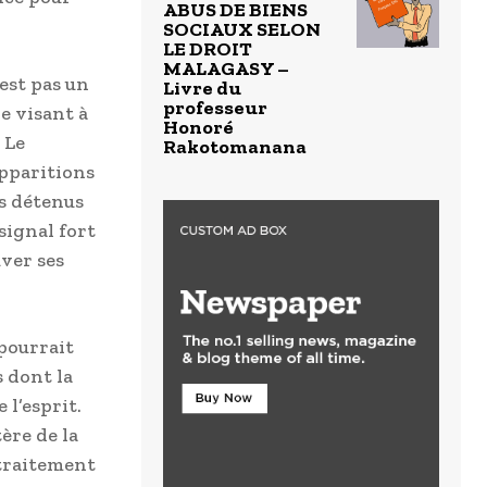
ABUS DE BIENS
SOCIAUX SELON
LE DROIT
MALAGASY –
est pas un
Livre du
professeur
e visant à
Honoré
 Le
Rakotomanana
apparitions
es détenus
 signal fort
uver ses
 pourrait
 dont la
 l’esprit.
ère de la
 traitement