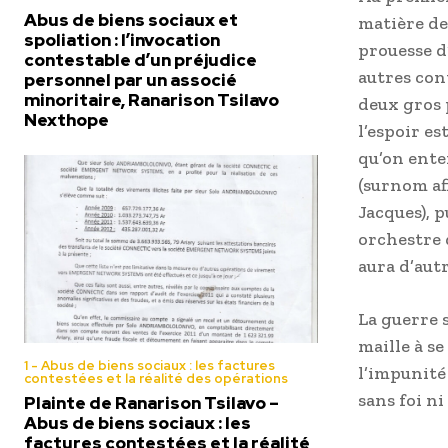
Abus de biens sociaux et
matière de 
spoliation : l’invocation
prouesse d
contestable d’un préjudice
autres con
personnel par un associé
minoritaire, Ranarison Tsilavo
deux gros 
Nexthope
l’espoir e
qu’on ente
(surnom af
Jacques), p
orchestre d
aura d’autr
La guerre 
maille à se
1 - Abus de biens sociaux : les factures
l’impunité
contestées et la réalité des opérations
sans foi ni 
Plainte de Ranarison Tsilavo –
Abus de biens sociaux : les
factures contestées et la réalité