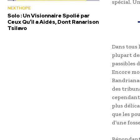
spécial. U
NEXTHOPE
Solo : Un Visionnaire Spolié par
Ceux Qu’il a Aidés, Dont Ranarison
Tsilavo
Dans tous 
plupart de
passibles d
Encore moin
Randrianas
des tribun
cependant 
plus délic
que les po
d’une fosse
Répondant 