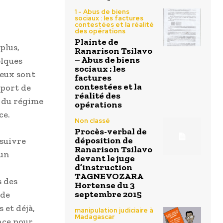
1 - Abus de biens
sociaux : les factures
contestées et la réalité
des opérations
Plainte de
plus,
Ranarison Tsilavo
– Abus de biens
elques
sociaux : les
reux sont
factures
contestées et la
sport de
réalité des
 du régime
opérations
ce.
Non classé
Procès-verbal de
déposition de
 suivre
Ranarison Tsilavo
 un
devant le juge
d’instruction
TAGNEVOZARA
s des
Hortense du 3
septembre 2015
 de
 et déjà,
manipulation judiciaire à
Madagascar
ance pour