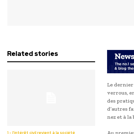
Related stories
Le dernier 
verrous, e
des pratiq
d’autres fa
nez et à l
Au premier
1 - l'intérêt civil revient à la société