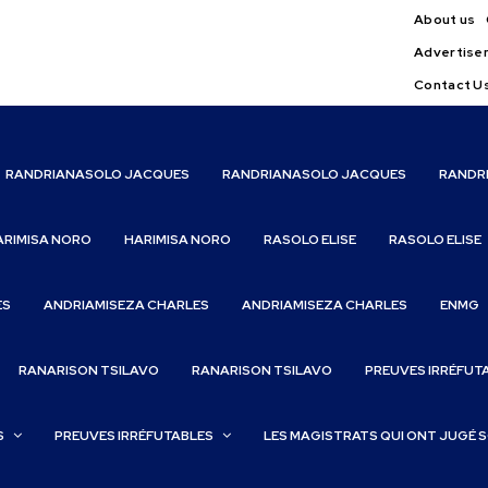
About us
Advertise
Contact U
RANDRIANASOLO JACQUES
RANDRIANASOLO JACQUES
RANDR
ARIMISA NORO
HARIMISA NORO
RASOLO ELISE
RASOLO ELISE
ES
ANDRIAMISEZA CHARLES
ANDRIAMISEZA CHARLES
ENMG
RANARISON TSILAVO
RANARISON TSILAVO
PREUVES IRRÉFUT
S
PREUVES IRRÉFUTABLES
LES MAGISTRATS QUI ONT JUGÉ 