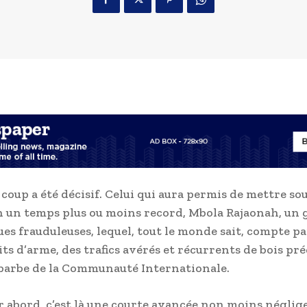
coup a été décisif. Celui qui aura permis de mettre sou
n un temps plus ou moins record, Mbola Rajaonah, un 
ues frauduleuses, lequel, tout le monde sait, compte p
its d’arme, des trafics avérés et récurrents de bois pré
a barbe de la Communauté Internationale.
 abord, c’est là une courte avancée non moins néglig