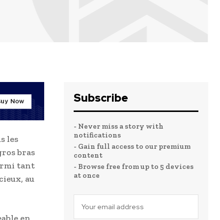
Subscribe
- Never miss a story with
notifications
s les
- Gain full access to our premium
gros bras
content
armi tant
- Browse free from up to 5 devices
at once
cieux, au
eable en