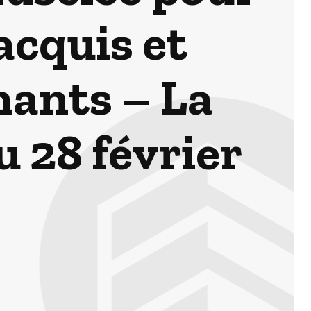
 acquis et
nants – La
u 28 février