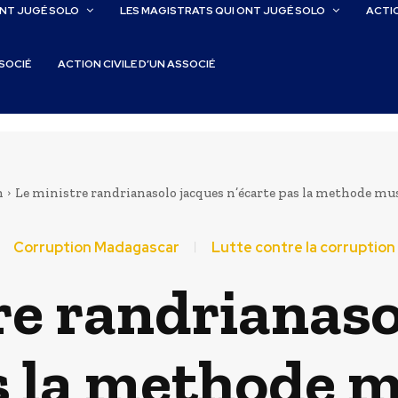
ONT JUGÉ SOLO
LES MAGISTRATS QUI ONT JUGÉ SOLO
ACTIO
SSOCIÉ
ACTION CIVILE D’UN ASSOCIÉ
n
Le ministre randrianasolo jacques n’écarte pas la methode muscl
Corruption Madagascar
Lutte contre la corruptio
re randrianaso
s la methode 