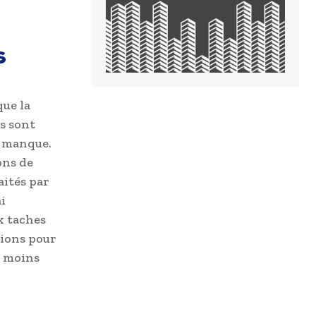
s
que la
s sont
i manque.
ons de
aités par
i
x taches
nions pour
e moins