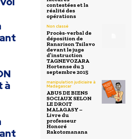
voi
contestées et la
réalité des
opérations
a
Non classé
Procès-verbal de
ant
déposition de
Ranarison Tsilavo
devant le juge
d’instruction
TAGNEVOZARA
Hortense du 3
ON
septembre 2015
 à
manipulation judiciaire à
Madagascar
ABUS DE BIENS
SOCIAUX SELON
LE DROIT
MALAGASY –
Livre du
a
professeur
Honoré
ant
Rakotomanana