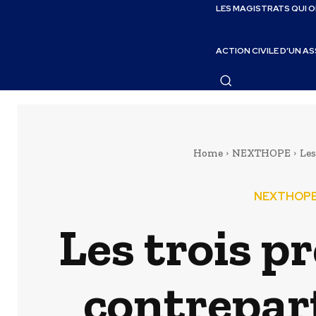
LES MAGISTRATS QUI 
ACTION CIVILE D’UN A
Home
NEXTHOPE
Les
NEXTHOP
Les trois p
contrepar