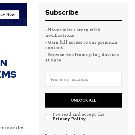
Subscribe
- Never miss a story with
notifications
- Gain full access to our premium
s
content
- Browse free from up to 5 devices
ON
at once
TEMS
UNLOCK ALL
I've read and accept the
Privacy Policy
.
 commandés