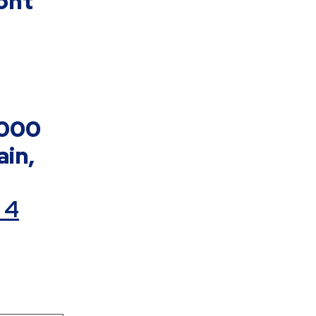
ont
.000
ain,
 4