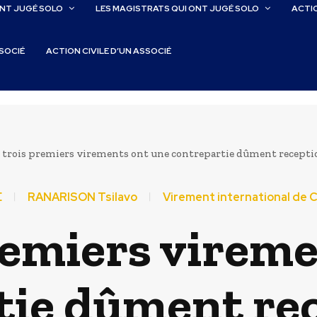
ONT JUGÉ SOLO
LES MAGISTRATS QUI ONT JUGÉ SOLO
ACTIO
SSOCIÉ
ACTION CIVILE D’UN ASSOCIÉ
 trois premiers virements ont une contrepartie dûment recept
E
RANARISON Tsilavo
Virement international de
remiers virem
tie dûment re