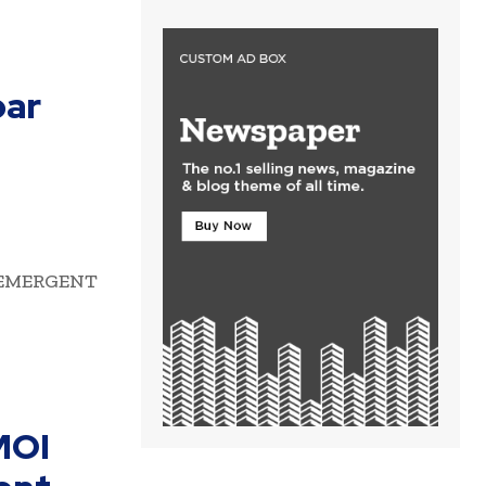
par
té EMERGENT
MOI