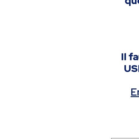
qu
Il 
USD
E