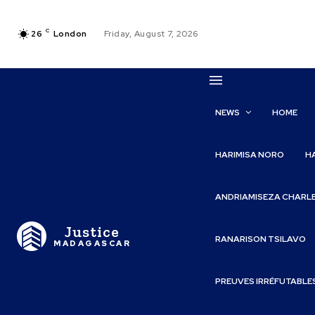
C
26
London
Friday, August 7, 2026
NEWS
HOME
HARIMISA NORO
H
ANDRIAMISEZA CHARL
Justice
RANARISON TSILAVO
MADAGASCAR
PREUVES IRRÉFUTABLE