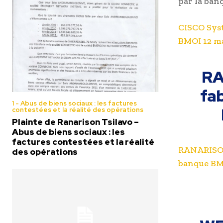
par la ba
CISCO Sys
BMOI 12 m
RA
fab
1 - Abus de biens sociaux : les factures
contestées et la réalité des opérations
Plainte de Ranarison Tsilavo –
Abus de biens sociaux : les
factures contestées et la réalité
RANARISON 
des opérations
banque BMO