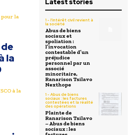
Latest stories
pour la
1 - l'intérêt civil revient à
la société
Abus de biens
sociaux et
spoliation :
 de
l’invocation
contestable d’un
à la
préjudice
personnel par un
9
associé
minoritaire,
Ranarison Tsilavo
Nexthope
SCO à la
1 - Abus de biens
sociaux : les factures
contestées et la réalité
des opérations
Plainte de
Ranarison Tsilavo
– Abus de biens
sociaux : les
factures