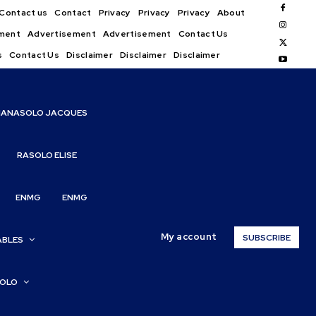
Contact us
Contact
Privacy
Privacy
Privacy
About
ment
Advertisement
Advertisement
Contact Us
s
Contact Us
Disclaimer
Disclaimer
Disclaimer
IANASOLO JACQUES
RASOLO ELISE
ENMG
ENMG
My account
SUBSCRIBE
ABLES
SOLO