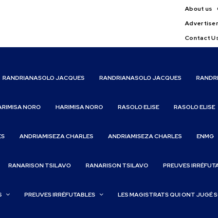
About us
Advertise
Contact U
RANDRIANASOLO JACQUES
RANDRIANASOLO JACQUES
RANDR
ARIMISA NORO
HARIMISA NORO
RASOLO ELISE
RASOLO ELISE
ES
ANDRIAMISEZA CHARLES
ANDRIAMISEZA CHARLES
ENMG
RANARISON TSILAVO
RANARISON TSILAVO
PREUVES IRRÉFUT
S
PREUVES IRRÉFUTABLES
LES MAGISTRATS QUI ONT JUGÉ 