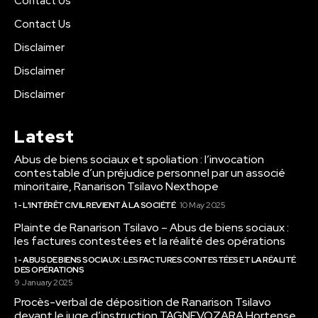
Contact Us
Contact Us
Disclaimer
Disclaimer
Disclaimer
Latest
Abus de biens sociaux et spoliation : l’invocation
contestable d’un préjudice personnel par un associé
minoritaire, Ranarison Tsilavo Nexthope
1 - L'INTÉRÊT CIVIL REVIENT À LA SOCIÉTÉ
10 May 2025
Plainte de Ranarison Tsilavo – Abus de biens sociaux :
les factures contestées et la réalité des opérations
1 - ABUS DE BIENS SOCIAUX : LES FACTURES CONTESTÉES ET LA RÉALITÉ
DES OPÉRATIONS
9 January 2025
Procès-verbal de déposition de Ranarison Tsilavo
devant le juge d’instruction TAGNEVOZARA Hortense