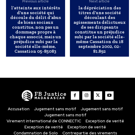
Previous article
Next article
l’atteinte aux intérêts
la dépréciation des
d’une société qui
titres d’une société
découle du délit d’abus
découlant des
de biens sociaux
agissements délictueux
constitue, non pas un
de ses dirigeants
dommage propre à
constitue un préjudice
chaque associé, mais un
subi par la société elle-
préjudice subi par la
même Cassation du 18
société elle-même,
septembre 2002, 02-
Cassation 05-85083
81.892
FB Justice
MADAGASCAR
Accusation
Jugement sans motif
Jugement sans motif
Jugement sans motif
Virement international de CONNECTIC
Exception de verité
Exception de verité
Exception de verité
Condamnation de Solo
Contrepartie des virements