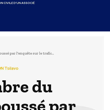
N CIVILE D’UN ASSOCIÉ
é par l'enquête sur le trafic...
N Tsilavo
bre du
oussé par