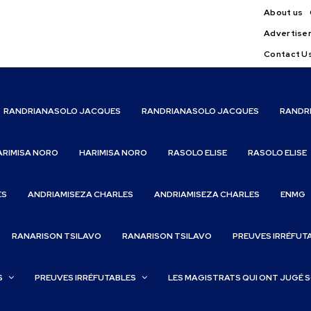
About us
Advertise
Contact U
RANDRIANASOLO JACQUES
RANDRIANASOLO JACQUES
RANDR
ARIMISA NORO
HARIMISA NORO
RASOLO ELISE
RASOLO ELISE
ES
ANDRIAMISEZA CHARLES
ANDRIAMISEZA CHARLES
ENMG
RANARISON TSILAVO
RANARISON TSILAVO
PREUVES IRRÉFUT
S
PREUVES IRRÉFUTABLES
LES MAGISTRATS QUI ONT JUGÉ 