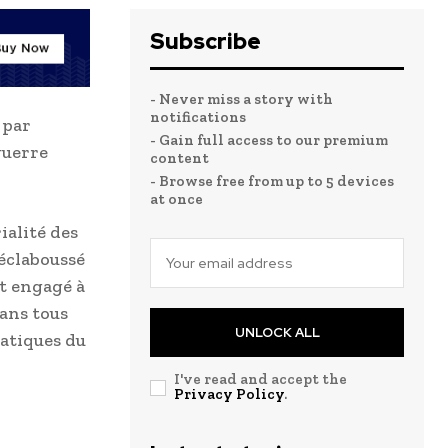
Subscribe
- Never miss a story with
notifications
 par
- Gain full access to our premium
guerre
content
- Browse free from up to 5 devices
at once
ialité des
éclaboussé
st engagé à
dans tous
UNLOCK ALL
ratiques du
I've read and accept the
Privacy Policy
.