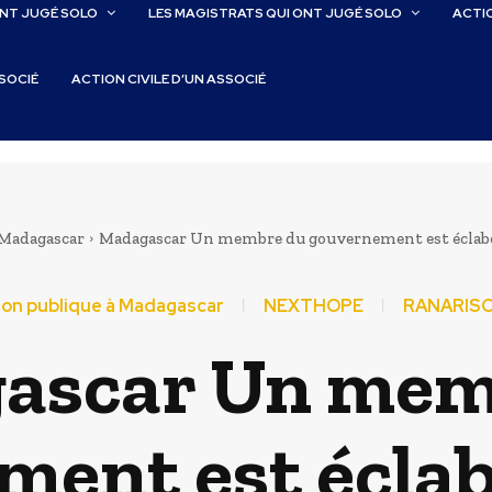
ONT JUGÉ SOLO
LES MAGISTRATS QUI ONT JUGÉ SOLO
ACTIO
SSOCIÉ
ACTION CIVILE D’UN ASSOCIÉ
 Madagascar
Madagascar Un membre du gouvernement est éclabouss
ion publique à Madagascar
NEXTHOPE
RANARISO
ascar Un mem
ent est éclab