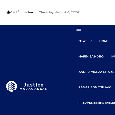
C
14.1
London
Thursday, August 6, 2026
NEWS
HOME
HARIMISA NORO
H
ANDRIAMISEZA CHARL
Justice
RANARISON TSILAVO
MADAGASCAR
PREUVES IRRÉFUTABLE