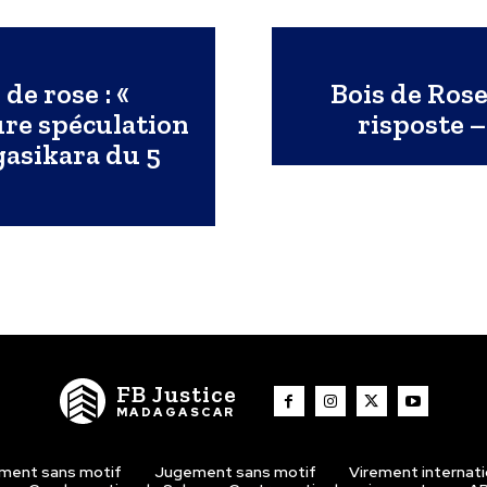
de rose : «
Bois de Ro
ure spéculation
risposte 
gasikara du 5
FB Justice
MADAGASCAR
ment sans motif
Jugement sans motif
Virement internat