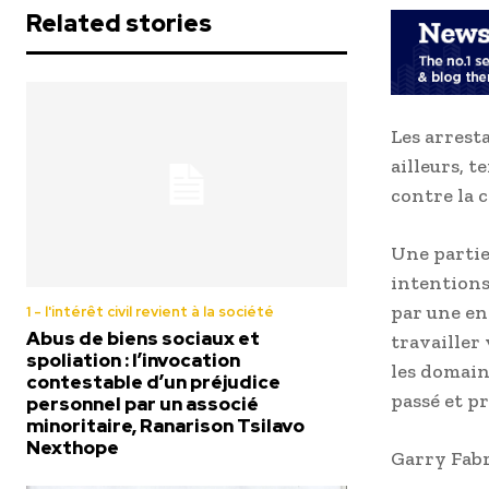
Related stories
Les arrest
ailleurs, 
contre la 
Une partie
intentions
par une enq
1 - l'intérêt civil revient à la société
Abus de biens sociaux et
travailler
spoliation : l’invocation
les domain
contestable d’un préjudice
passé et p
personnel par un associé
minoritaire, Ranarison Tsilavo
Nexthope
Garry Fab