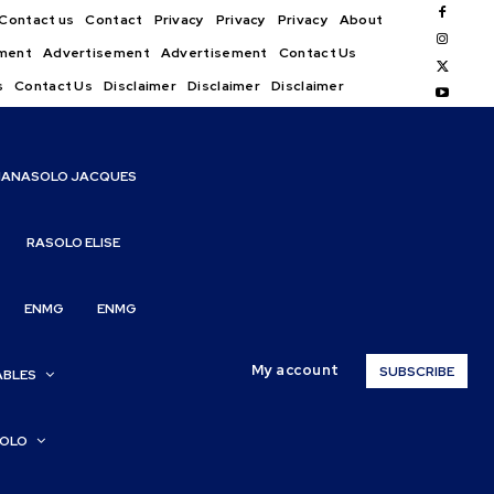
Contact us
Contact
Privacy
Privacy
Privacy
About
ment
Advertisement
Advertisement
Contact Us
s
Contact Us
Disclaimer
Disclaimer
Disclaimer
IANASOLO JACQUES
RASOLO ELISE
ENMG
ENMG
My account
SUBSCRIBE
ABLES
SOLO