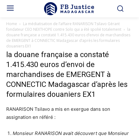
FB Justice
MADAGASCAR
Home
La médiatisation de l’affaire RANARISON Tsilavo Gérant
fondateur CEO NEXTHOPE contre Solo qui a été spolié totalement
la
douane française a constaté 1.415.430 euros d’envoi de marchandises
de EMERGENT à CONNECTIC Madagascar d’après les formulaires
douaniers EX1
la douane française a constaté
1.415.430 euros d’envoi de
marchandises de EMERGENT à
CONNECTIC Madagascar d’après les
formulaires douaniers EX1
RANARISON Tsilavo a mis en exergue dans son
assignation en référé :
Monsieur RANARISON avait découvert que Monsieur