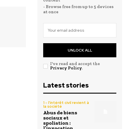
content
- Browse free from up to 5 devices
at once
UNLOCK ALL
I've read and accept the
Privacy Policy
.
Latest stories
1 - l'intérêt civil revient à
la société
Abus de biens
sociaux et
spoliation :
l’invocation