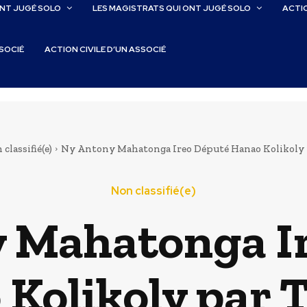
ONT JUGÉ SOLO
LES MAGISTRATS QUI ONT JUGÉ SOLO
ACTIO
SSOCIÉ
ACTION CIVILE D’UN ASSOCIÉ
classifié(e)
Ny Antony Mahatonga Ireo Député Hanao Kolikoly 
Non classifié(e)
 Mahatonga I
Kolikoly par 