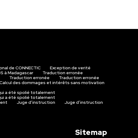
ional de CONNECTIC
Exception de verité
S à Madagascar
Traduction erronée
Traduction erronée
Traduction erronée
Calcul des dommages et intérêts sans motivation
ui a été spolié totalement
ui a été spolié totalement
ment
Juge d’instruction
Juge d’instruction
Sitemap