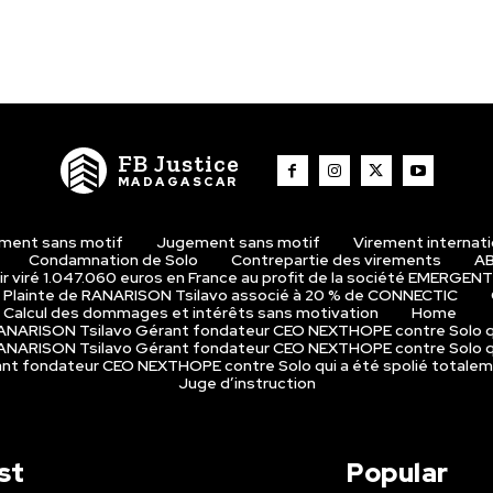
FB Justice
MADAGASCAR
ment sans motif
Jugement sans motif
Virement internat
Condamnation de Solo
Contrepartie des virements
AB
r viré 1.047.060 euros en France au profit de la société EMERGENT
Plainte de RANARISON Tsilavo associé à 20 % de CONNECTIC
Calcul des dommages et intérêts sans motivation
Home
 RANARISON Tsilavo Gérant fondateur CEO NEXTHOPE contre Solo q
 RANARISON Tsilavo Gérant fondateur CEO NEXTHOPE contre Solo q
rant fondateur CEO NEXTHOPE contre Solo qui a été spolié totale
Juge d’instruction
st
Popular