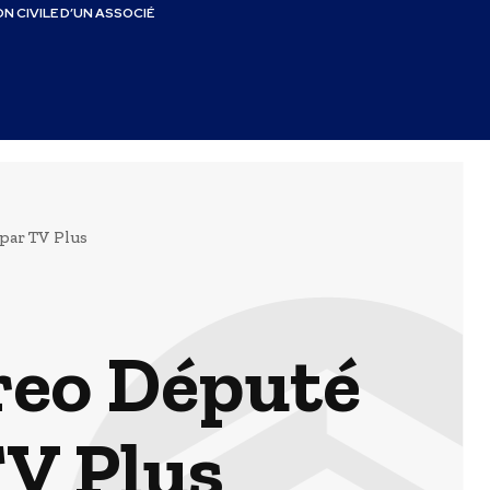
N CIVILE D’UN ASSOCIÉ
par TV Plus
reo Député
TV Plus