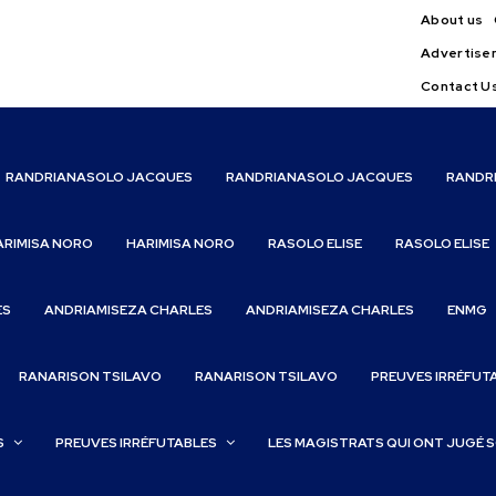
About us
Advertise
Contact U
RANDRIANASOLO JACQUES
RANDRIANASOLO JACQUES
RANDR
ARIMISA NORO
HARIMISA NORO
RASOLO ELISE
RASOLO ELISE
ES
ANDRIAMISEZA CHARLES
ANDRIAMISEZA CHARLES
ENMG
RANARISON TSILAVO
RANARISON TSILAVO
PREUVES IRRÉFUT
S
PREUVES IRRÉFUTABLES
LES MAGISTRATS QUI ONT JUGÉ 