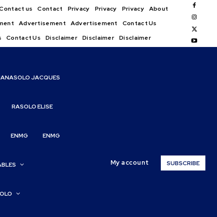
Contact us
Contact
Privacy
Privacy
Privacy
About
ment
Advertisement
Advertisement
Contact Us
s
Contact Us
Disclaimer
Disclaimer
Disclaimer
IANASOLO JACQUES
RASOLO ELISE
ENMG
ENMG
My account
SUBSCRIBE
ABLES
SOLO