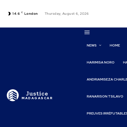
C
14.6
London
Thursday, August 6, 2026
NEWS
HOME
HARIMISA NORO
H
ANDRIAMISEZA CHARL
Justice
RANARISON TSILAVO
MADAGASCAR
PREUVES IRRÉFUTABLE