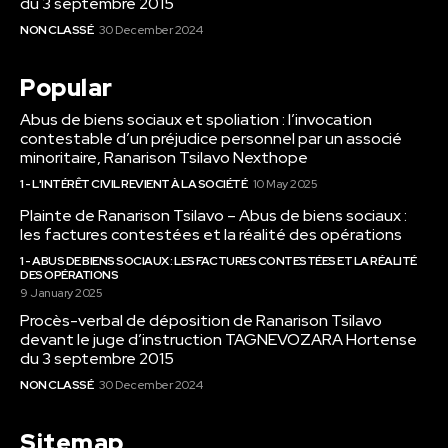
du 3 septembre 2015
NON CLASSÉ
30 December 2024
Popular
Abus de biens sociaux et spoliation : l’invocation
contestable d’un préjudice personnel par un associé
minoritaire, Ranarison Tsilavo Nexthope
1 - L'INTÉRÊT CIVIL REVIENT À LA SOCIÉTÉ
10 May 2025
Plainte de Ranarison Tsilavo – Abus de biens sociaux :
les factures contestées et la réalité des opérations
1 - ABUS DE BIENS SOCIAUX : LES FACTURES CONTESTÉES ET LA RÉALITÉ
DES OPÉRATIONS
9 January 2025
Procès-verbal de déposition de Ranarison Tsilavo
devant le juge d’instruction TAGNEVOZARA Hortense
du 3 septembre 2015
NON CLASSÉ
30 December 2024
Sitemap