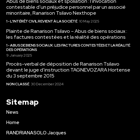
Abus de biens sociaux et spoliation : l’invocation
contestable d’un préjudice personnel par un associé
minoritaire, Ranarison Tsilavo Nexthope
1 - L'INTÉRÊT CIVIL REVIENT À LA SOCIÉTÉ
10 May 2025
Plainte de Ranarison Tsilavo – Abus de biens sociaux :
les factures contestées et la réalité des opérations
1 - ABUS DE BIENS SOCIAUX : LES FACTURES CONTESTÉES ET LA RÉALITÉ
DES OPÉRATIONS
9 January 2025
Procès-verbal de déposition de Ranarison Tsilavo
devant le juge d’instruction TAGNEVOZARA Hortense
du 3 septembre 2015
NON CLASSÉ
30 December 2024
Sitemap
News
Home
RANDRIANASOLO Jacques