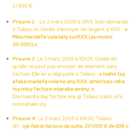
21 900 €
Preuve 2
: Le 2 mars 2009 à 10h11, Solo demande
à Tsilavo et Gisèle d’envoyer de l’argent à XXX :
»
Mila mandefa vola kely surXXX (au moins
20.000) »
Preuve 3
: Le 3 mars 2009 à 10h28, Gisèle dit
qu’elle ne peut pas envoyer de virement sans
facture. Elle en a déjà parlé à Tsilavo :
»
Izaho tsy
afaka madefa vola ho any XXX amin’izao raha
tsy misy facture miaraka aminy; »
Dia miandry ilay facture any @ Tsilavo izaho, efa
noresahako izy
Preuve 4
: Le 3 mars 2009 à 10h30, Tsilavo
dit :
»je fais la facture de suite, 20 000 € de IOS »