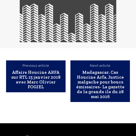
Previous article
Next article
Affaire Houcine ARFA
Madagascar. Cas
sur RTL 15 janvier 2018
Houcine Arfa. Justice
avec Marc Olivier
malgache pour boucs
FOGIEL
émissaires- La gazette
de la grande ile du 28
mai 2016