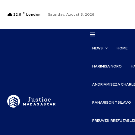
C
22.9
London
Saturday, August 8, 2026
NEWS
HOME
HARIMISA NORO
H
ANDRIAMISEZA CHARL
Justice
RANARISON TSILAVO
MADAGASCAR
PREUVES IRRÉFUTABLE