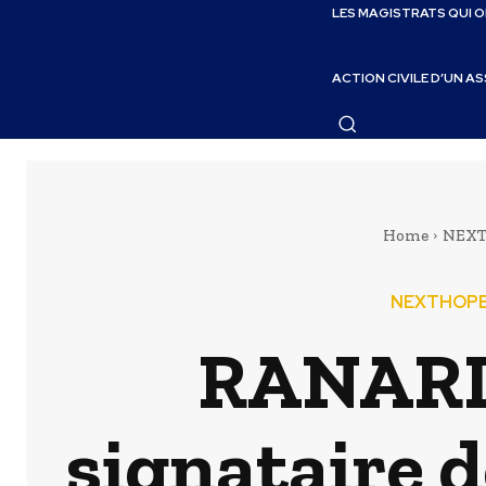
LES MAGISTRATS QUI 
ACTION CIVILE D’UN A
Home
NEX
NEXTHOP
RANARIS
signataire d