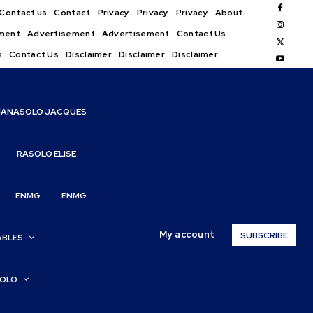
Contact us
Contact
Privacy
Privacy
Privacy
About
ment
Advertisement
Advertisement
Contact Us
s
Contact Us
Disclaimer
Disclaimer
Disclaimer
IANASOLO JACQUES
RASOLO ELISE
ENMG
ENMG
My account
SUBSCRIBE
ABLES
SOLO