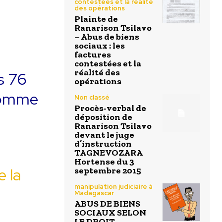
contestées et la réalité
des opérations
Plainte de
Ranarison Tsilavo
– Abus de biens
sociaux : les
factures
contestées et la
réalité des
s 76
opérations
 comme
Non classé
Procès-verbal de
déposition de
Ranarison Tsilavo
devant le juge
d’instruction
TAGNEVOZARA
Hortense du 3
 la
septembre 2015
manipulation judiciaire à
Madagascar
ABUS DE BIENS
SOCIAUX SELON
LE DROIT