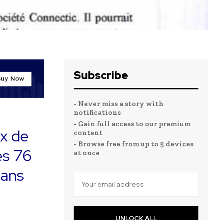
Subscribe
- Never miss a story with
notifications
- Gain full access to our premium
ux de
content
- Browse free from up to 5 devices
es 76
at once
sans
UNLOCK ALL