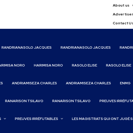
About us
Advertise
Contact U
RANDRIANASOLO JACQUES
RANDRIANASOLO JACQUES
RANDR
ARIMISA NORO
HARIMISA NORO
RASOLO ELISE
RASOLO ELISE
ES
ANDRIAMISEZA CHARLES
ANDRIAMISEZA CHARLES
ENMG
RANARISON TSILAVO
RANARISON TSILAVO
PREUVES IRRÉFUT
S
PREUVES IRRÉFUTABLES
LES MAGISTRATS QUI ONT JUGÉ 