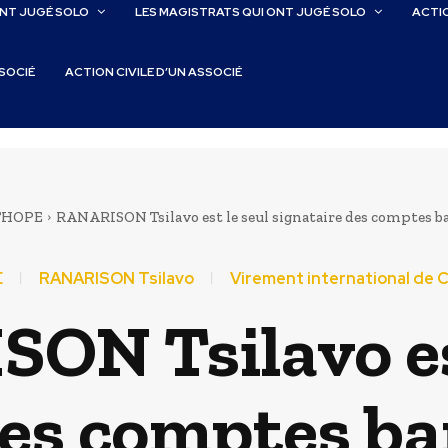
ONT JUGÉ SOLO
LES MAGISTRATS QUI ONT JUGÉ SOLO
ACTIO
SSOCIÉ
ACTION CIVILE D’UN ASSOCIÉ
THOPE
RANARISON Tsilavo est le seul signataire des comptes banc
E
RANARISON Tsilavo
Virement international de
ON Tsilavo est
es comptes ba