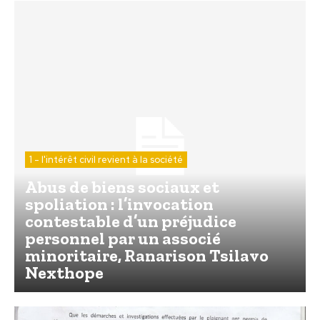
1 - l'intérêt civil revient à la société
Abus de biens sociaux et
spoliation : l’invocation
contestable d’un préjudice
personnel par un associé
minoritaire, Ranarison Tsilavo
Nexthope