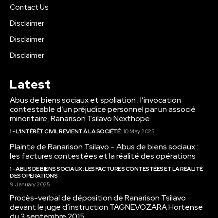
Contact Us
Disclaimer
Disclaimer
Disclaimer
Latest
Abus de biens sociaux et spoliation : l’invocation
contestable d’un préjudice personnel par un associé
minoritaire, Ranarison Tsilavo Nexthope
1 - L'INTÉRÊT CIVIL REVIENT À LA SOCIÉTÉ
10 May 2025
Plainte de Ranarison Tsilavo – Abus de biens sociaux :
les factures contestées et la réalité des opérations
1 - ABUS DE BIENS SOCIAUX : LES FACTURES CONTESTÉES ET LA RÉALITÉ
DES OPÉRATIONS
9 January 2025
Procès-verbal de déposition de Ranarison Tsilavo
devant le juge d’instruction TAGNEVOZARA Hortense
du 3 septembre 2015