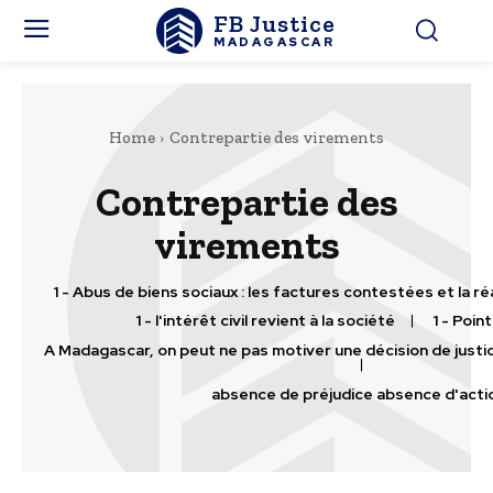
FB Justice
MADAGASCAR
Home
Contrepartie des virements
Contrepartie des
virements
1 - Abus de biens sociaux : les factures contestées et la r
1 - l'intérêt civil revient à la société
1 - Point
A Madagascar, on peut ne pas motiver une décision de justic
absence de préjudice absence d'acti