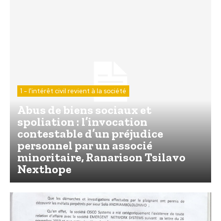
1 - l'intérêt civil revient à la société
Abus de biens sociaux et
spoliation : l’invocation
contestable d’un préjudice
personnel par un associé
minoritaire, Ranarison Tsilavo
Nexthope