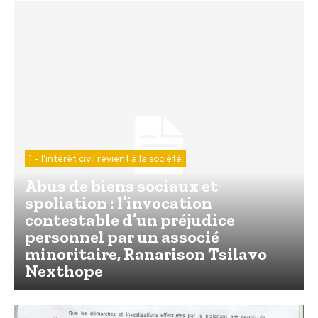
1 - l'intérêt civil revient à la société
Abus de biens sociaux et
spoliation : l’invocation
contestable d’un préjudice
personnel par un associé
minoritaire, Ranarison Tsilavo
Nexthope