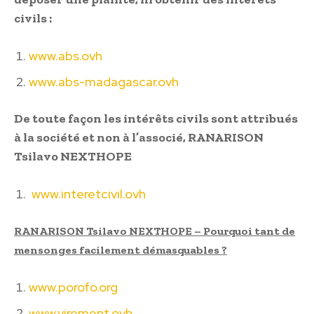
civils :
www.abs.ovh
www.abs-madagascar.ovh
De toute façon les intérêts civils sont attribués
à la société et non à l’associé, RANARISON
Tsilavo NEXTHOPE
www.interetcivil.ovh
RANARISON Tsilavo NEXTHOPE – Pourquoi tant de
mensonges facilement démasquables ?
www.porofo.org
www.virement.ovh