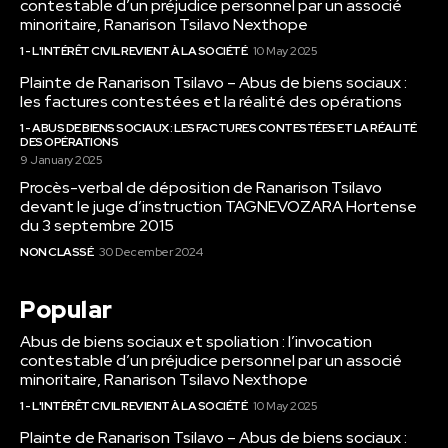
contestable d’un préjudice personnel par un associé
minoritaire, Ranarison Tsilavo Nexthope
1 - L'INTÉRÊT CIVIL REVIENT À LA SOCIÉTÉ
10 May 2025
Plainte de Ranarison Tsilavo – Abus de biens sociaux :
les factures contestées et la réalité des opérations
1 - ABUS DE BIENS SOCIAUX : LES FACTURES CONTESTÉES ET LA RÉALITÉ
DES OPÉRATIONS
9 January 2025
Procès-verbal de déposition de Ranarison Tsilavo
devant le juge d’instruction TAGNEVOZARA Hortense
du 3 septembre 2015
NON CLASSÉ
30 December 2024
Popular
Abus de biens sociaux et spoliation : l’invocation
contestable d’un préjudice personnel par un associé
minoritaire, Ranarison Tsilavo Nexthope
1 - L'INTÉRÊT CIVIL REVIENT À LA SOCIÉTÉ
10 May 2025
Plainte de Ranarison Tsilavo – Abus de biens sociaux :