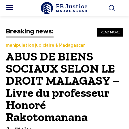
FB Justice
MADAGASCAR
Breaking news:
READ MORE
manipulation judiciaire à Madagascar
ABUS DE BIENS
SOCIAUX SELON LE
DROIT MALAGASY –
Livre du professeur
Honoré
Rakotomanana
26 June 2025