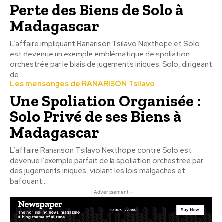
Perte des Biens de Solo à
Madagascar
L’affaire impliquant Ranarison Tsilavo Nexthope et Solo
est devenue un exemple emblématique de spoliation
orchestrée par le biais de jugements iniques. Solo, dirigeant
de...
Les mensonges de RANARISON Tsilavo
Une Spoliation Organisée :
Solo Privé de ses Biens à
Madagascar
L’affaire Ranarison Tsilavo Nexthope contre Solo est
devenue l’exemple parfait de la spoliation orchestrée par
des jugements iniques, violant les lois malgaches et
bafouant...
- Advertisement -