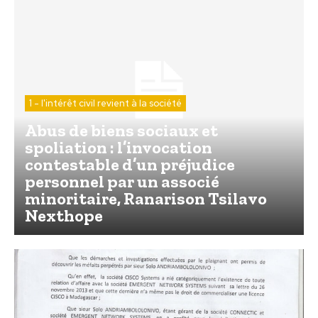
1 - l'intérêt civil revient à la société
Abus de biens sociaux et
spoliation : l’invocation
contestable d’un préjudice
personnel par un associé
minoritaire, Ranarison Tsilavo
Nexthope