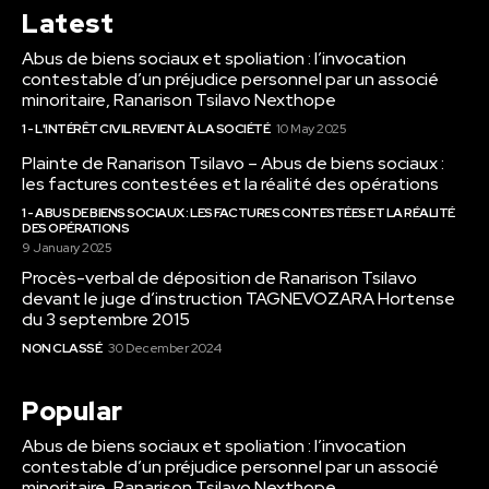
Latest
Abus de biens sociaux et spoliation : l’invocation
contestable d’un préjudice personnel par un associé
minoritaire, Ranarison Tsilavo Nexthope
1 - L'INTÉRÊT CIVIL REVIENT À LA SOCIÉTÉ
10 May 2025
Plainte de Ranarison Tsilavo – Abus de biens sociaux :
les factures contestées et la réalité des opérations
1 - ABUS DE BIENS SOCIAUX : LES FACTURES CONTESTÉES ET LA RÉALITÉ
DES OPÉRATIONS
9 January 2025
Procès-verbal de déposition de Ranarison Tsilavo
devant le juge d’instruction TAGNEVOZARA Hortense
du 3 septembre 2015
NON CLASSÉ
30 December 2024
Popular
Abus de biens sociaux et spoliation : l’invocation
contestable d’un préjudice personnel par un associé
minoritaire, Ranarison Tsilavo Nexthope