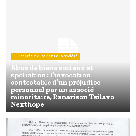
1 - l'intérêt civil revient à la société
Abus de biens sociaux et
spoliation : l’invocation
contestable d’un préjudice
personnel par un associé
minoritaire, Ranarison Tsilavo
Nexthope