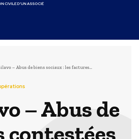
N CIVILE D’UN ASSOCIÉ
lavo – Abus de biens sociaux : les factures...
 opérations
avo – Abus de
es contestées