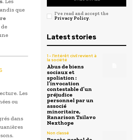
s
. Les
tandis que
I've read and accept the
re
Privacy Policy
.
 de
’une
Latest stories
1 - l'intérêt civil revient à
la société
Abus de biens
s
sociaux et
spoliation :
l’invocation
contestable d’un
ecture. Les
préjudice
personnel par un
nées ou
associé
minoritaire,
Ranarison Tsilavo
grés dans
Nexthope
douanières
Non classé
isons.
Procès-verbal de