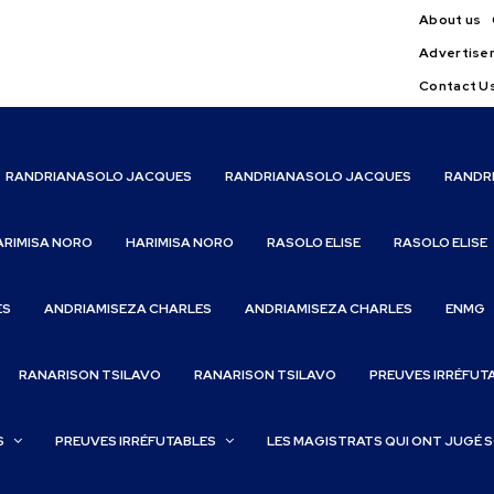
About us
Advertise
Contact U
RANDRIANASOLO JACQUES
RANDRIANASOLO JACQUES
RANDR
ARIMISA NORO
HARIMISA NORO
RASOLO ELISE
RASOLO ELISE
ES
ANDRIAMISEZA CHARLES
ANDRIAMISEZA CHARLES
ENMG
RANARISON TSILAVO
RANARISON TSILAVO
PREUVES IRRÉFUT
S
PREUVES IRRÉFUTABLES
LES MAGISTRATS QUI ONT JUGÉ 