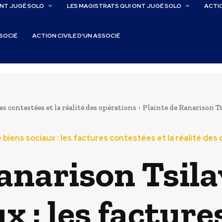
ONT JUGÉ SOLO
LES MAGISTRATS QUI ONT JUGÉ SOLO
ACTIO
SSOCIÉ
ACTION CIVILE D’UN ASSOCIÉ
res contestées et la réalité des opérations
Plainte de Ranarison Tsi
e biens sociaux : les factures contestées et la réalité des
anarison Tsil
x : les factur