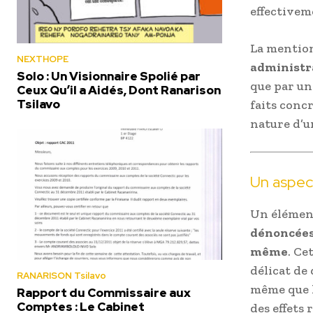
effectivem
La mention
NEXTHOPE
administr
Solo : Un Visionnaire Spolié par
que par un
Ceux Qu’il a Aidés, Dont Ranarison
Tsilavo
faits conc
nature d’u
Un aspec
Un élément
dénoncées 
même
. Ce
délicat de
RANARISON Tsilavo
même que l
Rapport du Commissaire aux
Comptes : Le Cabinet
des effets r