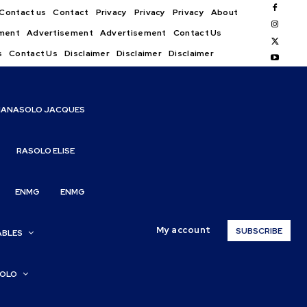
Contact us
Contact
Privacy
Privacy
Privacy
About
ment
Advertisement
Advertisement
Contact Us
s
Contact Us
Disclaimer
Disclaimer
Disclaimer
IANASOLO JACQUES
RASOLO ELISE
ENMG
ENMG
My account
SUBSCRIBE
ABLES
SOLO