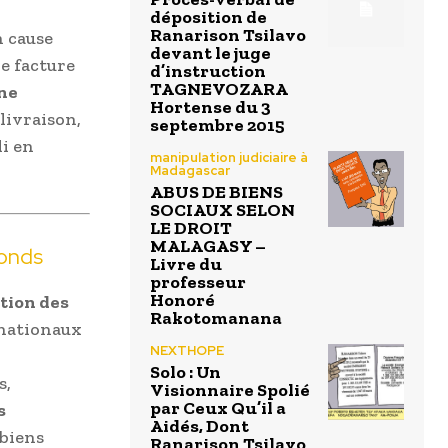
déposition de
Ranarison Tsilavo
n cause
devant le juge
e facture
d’instruction
TAGNEVOZARA
ne
Hortense du 3
 livraison,
septembre 2015
li en
manipulation judiciaire à
Madagascar
ABUS DE BIENS
SOCIAUX SELON
LE DROIT
MALAGASY –
fonds
Livre du
professeur
Honoré
tion des
Rakotomanana
rnationaux
NEXTHOPE
Solo : Un
s,
Visionnaire Spolié
par Ceux Qu’il a
s
Aidés, Dont
 biens
Ranarison Tsilavo