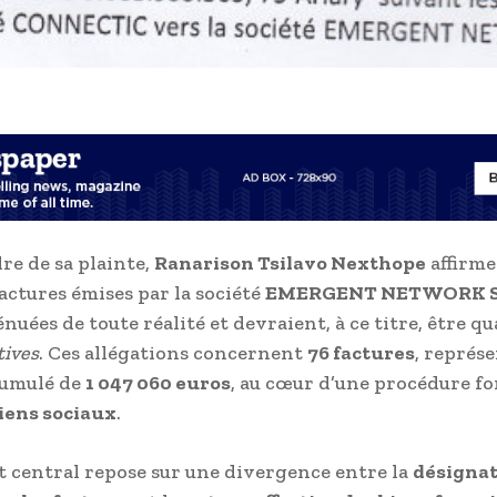
re de sa plainte,
Ranarison Tsilavo Nexthope
affirme
factures émises par la société
EMERGENT NETWORK 
nuées de toute réalité et devraient, à ce titre, être qua
tives
. Ces allégations concernent
76 factures
, représ
umulé de
1 047 060 euros
, au cœur d’une procédure f
iens sociaux
.
 central repose sur une divergence entre la
désigna