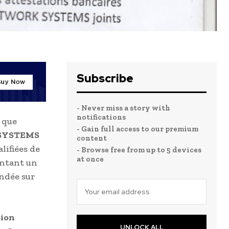
Subscribe
- Never miss a story with
notifications
 que
- Gain full access to our premium
SYSTEMS
content
lifiées de
- Browse free from up to 5 devices
at once
entant un
ondée sur
tion
UNLOCK ALL