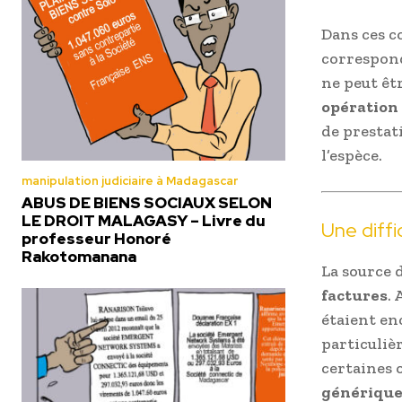
Dans ces co
correspond
ne peut êtr
opération
de prestat
l’espèce.
manipulation judiciaire à Madagascar
ABUS DE BIENS SOCIAUX SELON
LE DROIT MALAGASY – Livre du
Une diffi
professeur Honoré
Rakotomanana
La source 
factures
.
étaient en
particuliè
certaines 
générique