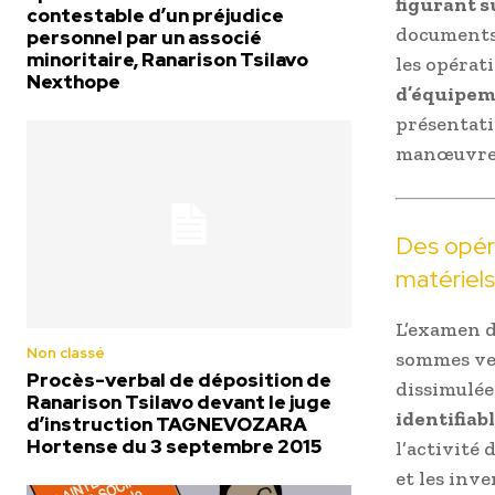
figurant s
contestable d’un préjudice
documents 
personnel par un associé
minoritaire, Ranarison Tsilavo
les opérati
Nexthope
d’équipem
présentati
manœuvre 
Des opér
matériels
L’examen d
Non classé
sommes ver
Procès-verbal de déposition de
dissimulées
Ranarison Tsilavo devant le juge
identifiab
d’instruction TAGNEVOZARA
Hortense du 3 septembre 2015
l’activité 
et les inve