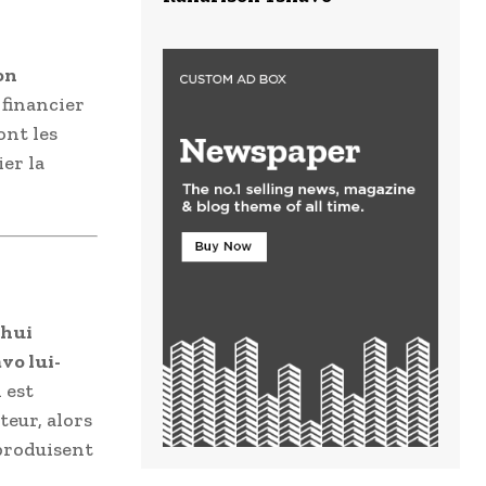
on
 financier
ont les
er la
’hui
vo lui-
 est
teur, alors
produisent