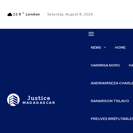
C
22.9
London
Saturday, August 8, 2026
NEWS
HOME
HARIMISA NORO
H
ANDRIAMISEZA CHARL
Justice
RANARISON TSILAVO
MADAGASCAR
PREUVES IRRÉFUTABLE