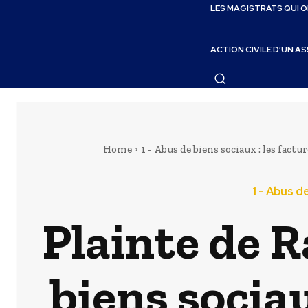
LES MAGISTRATS QUI 
ACTION CIVILE D’UN A
Home
1 - Abus de biens sociaux : les factu
1 - Abus d
Plainte de R
biens sociau