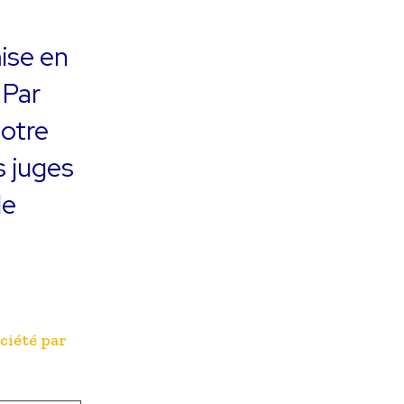
mise en
 Par
notre
s juges
de
ociété par