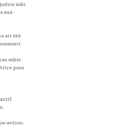
judice subi
s eux-
e ait été
lissement
ces subis
titre pour
actif
s.
que-action-