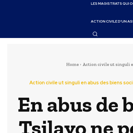
LES MAGISTRATS QUI 
ACTION CIVILE D’UN A
Home
Action civile ut singuli 
Action civile ut singuli en abus des biens soc
En abus de 
Tsilavo ne p