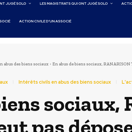
ONT JUGÉ SOLO
LES MAGISTRATS QUI ONT JUGÉ SOLO
ACTIO
SSOCIÉ
ACTION CIVILE D’UN ASSOCIÉ
en abus des biens sociaux
En abus de biens sociaux, RANARISON Ts
iaux
Intérêts civils en abus des biens sociaux
L'ac
biens sociau
eut pas dépose