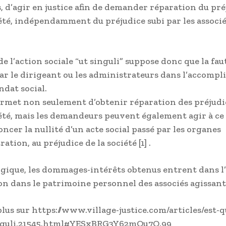
, d’agir en justice afin de demander réparation du pré
iété, indépendamment du préjudice subi par les associé
de l’action sociale “ut singuli” suppose donc que la faut
r le dirigeant ou les administrateurs dans l’accomp
ndat social.
ermet non seulement d’obtenir réparation des préjudi
iété, mais les demandeurs peuvent également agir à ce 
ncer la nullité d’un acte social passé par les organes
ation, au préjudice de la société [1] .
ogique, les dommages-intérêts obtenus entrent dans l’
non dans le patrimoine personnel des associés agissant
plus sur https://www.village-justice.com/articles/est-
inguli,21545.html#YESxBRG3Y62mOu7O.99