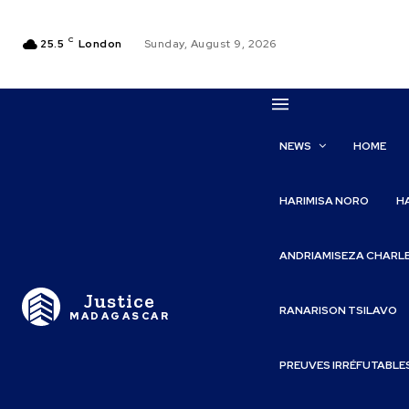
C
25.5
London
Sunday, August 9, 2026
NEWS
HOME
HARIMISA NORO
H
ANDRIAMISEZA CHARL
Justice
RANARISON TSILAVO
MADAGASCAR
PREUVES IRRÉFUTABLE