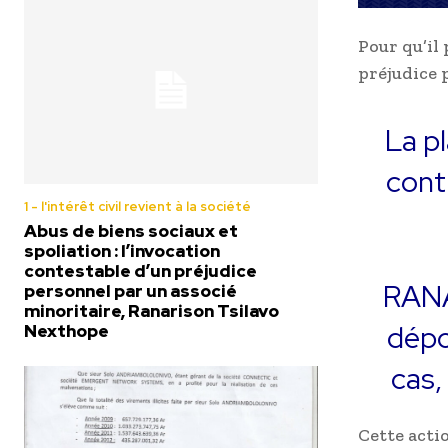
Pour qu’il
préjudice p
La p
cont
1 - l'intérêt civil revient à la société
Abus de biens sociaux et
spoliation : l’invocation
contestable d’un préjudice
RANA
personnel par un associé
minoritaire, Ranarison Tsilavo
dépo
Nexthope
cas,
Cette acti