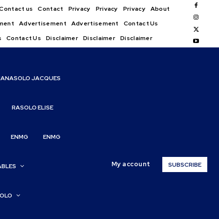
Contact us
Contact
Privacy
Privacy
Privacy
About
ment
Advertisement
Advertisement
Contact Us
s
Contact Us
Disclaimer
Disclaimer
Disclaimer
IANASOLO JACQUES
RASOLO ELISE
ENMG
ENMG
My account
SUBSCRIBE
ABLES
SOLO