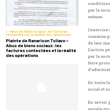
conditions
par la soc
mêmes.
L’exercice 
1 - Abus de biens sociaux : les factures
contestées et la réalité des opérations
commise pa
Plainte de Ranarison Tsilavo –
de leur ma
Abus de biens sociaux : les
L’action p
factures contestées et la réalité
des opérations
par la soc
faire prono
d’administr
En toute l
social et 
En savoir 
sociale-s