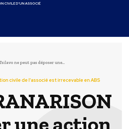
N CIVILE D’UN ASSOCIÉ
ilavo ne peut pas déposer une...
tion civile de l'associé est irrecevable en ABS
x, RANARISON
r une action