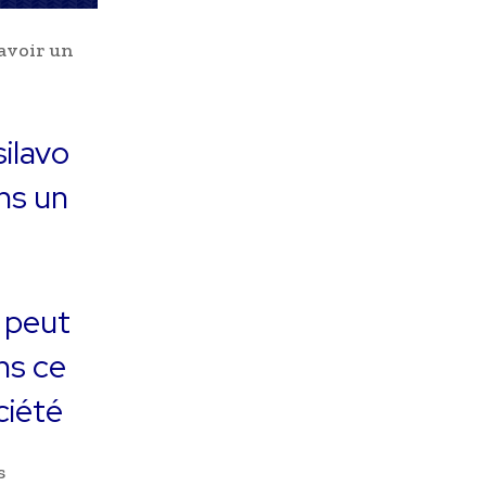
 avoir un
ilavo
ns un
 peut
ns ce
ciété
s