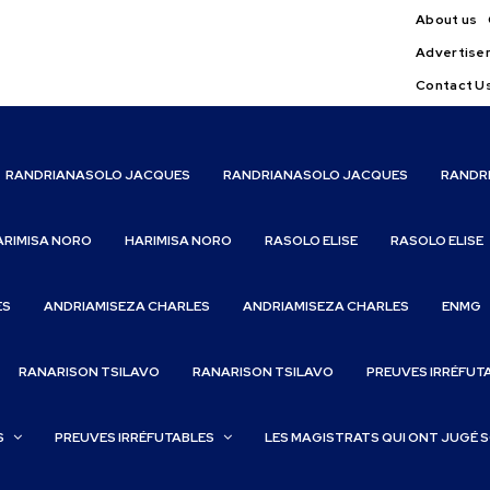
About us
Advertise
Contact U
RANDRIANASOLO JACQUES
RANDRIANASOLO JACQUES
RANDR
ARIMISA NORO
HARIMISA NORO
RASOLO ELISE
RASOLO ELISE
ES
ANDRIAMISEZA CHARLES
ANDRIAMISEZA CHARLES
ENMG
RANARISON TSILAVO
RANARISON TSILAVO
PREUVES IRRÉFUT
S
PREUVES IRRÉFUTABLES
LES MAGISTRATS QUI ONT JUGÉ 