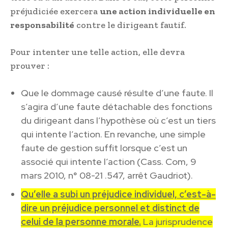
préjudiciée exercera
une action individuelle en
responsabilité
contre le dirigeant fautif.
Pour intenter une telle action, elle devra
prouver :
Que le dommage causé résulte d’une faute. Il
s’agira d’une faute détachable des fonctions
du dirigeant dans l’hypothèse où c’est un tiers
qui intente l’action. En revanche, une simple
faute de gestion suffit lorsque c’est un
associé qui intente l’action (Cass. Com, 9
mars 2010, n° 08-21 .547, arrêt Gaudriot).
Qu’elle a subi un préjudice individuel, c’est-à-
dire un préjudice personnel et distinct de
celui de la personne morale.
La jurisprudence